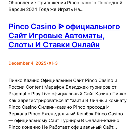
Обновление Приложения Pinco самого Последней
Версии 2024 Года же Играть На…
Pinco Casino ᐉ официального
Сайт Игровые Автоматы,
Слоты И Ставки Онлайн
December 4, 2025
•
XI-3
Пинко Казино Официальный Сайт Pinco Casino и
России Content Марафон Блэкджек-турниров от
Pragmatic Play Live официальный Сайт Казино Пинко
Как Зарегистрироваться а” “зайти В Личный комнату
Pinco Casino Онлайн-казино Pinco прохода И
Зеркала Pinco Еженедельный Кешбэк Pinco Casino
— официальному Сайт Турниры В Онлайн-казино
Pinco конечно Не Работает официальный Сайт…