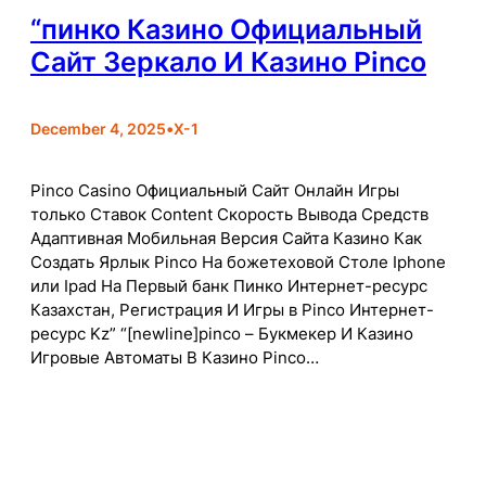
“пинко Казино Официальный
Сайт Зеркало И Казино Pinco
December 4, 2025
•
X-1
Pinco Casino Официальный Сайт Онлайн Игры
только Ставок Content Скорость Вывода Средств
Адаптивная Мобильная Версия Сайта Казино Как
Создать Ярлык Pinco На божетеховой Столе Iphone
или Ipad На Первый банк Пинко Интернет-ресурс
Казахстан, Регистрация И Игры в Pinco Интернет-
ресурс Kz” “[newline]pinco – Букмекер И Казино
Игровые Автоматы В Казино Pinco…