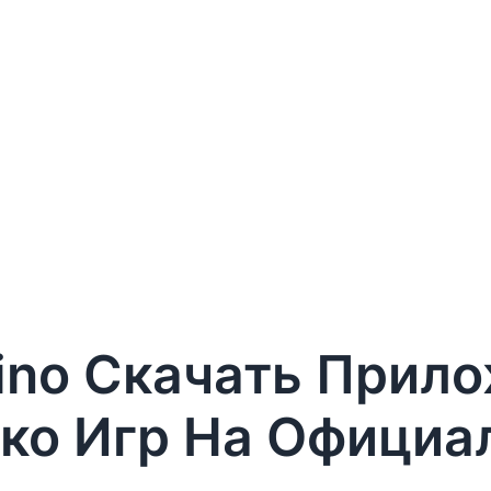
sino Скачать Прил
ько Игр На Официа