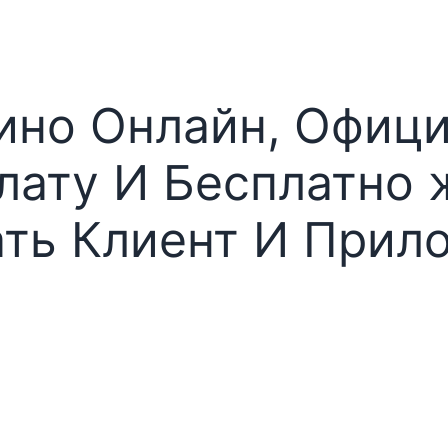
зино Онлайн, Офиц
лату И Бесплатно
ать Клиент И Прил