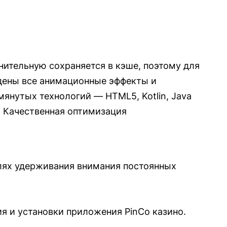
нительную сохраняется в кэше, поэтому для
дены все анимационные эффекты и
янутых технологий — HTML5, Kotlin, Java
. Качественная оптимизация
елях удерживания внимания постоянных
ия и установки приложения PinCo казино.