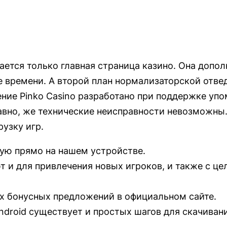
ется только главная страница казино. Она допол
 времени. А второй план нормализаторской отве
е Pinko Casino разработано при поддержке упом
плавно, же технические неисправности невозможны
узку игр.
ую прямо на нашем устройстве.
 и для привлечения новых игроков, и также с ц
ых бонусных предложений в официальном сайте.
ndroid существует и простых шагов для скачиван