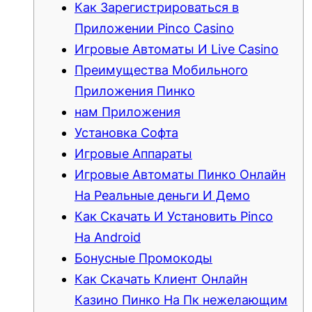
Как Зарегистрироваться в
Приложении Pinco Casino
Игровые Автоматы И Live Casino
Преимущества Мобильного
Приложения Пинко
нам Приложения
Установка Софта
Игровые Аппараты
Игровые Автоматы Пинко Онлайн
На Реальные деньги И Демо
Как Скачать И Установить Pinco
На Android
Бонусные Промокоды
Как Скачать Клиент Онлайн
Казино Пинко На Пк нежелающим