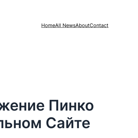
Home
All News
About
Contact
ожение Пинко
льном Сайте