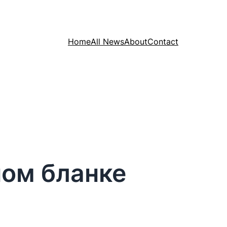
Home
All News
About
Contact
ном бланке