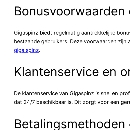
Bonusvoorwaarden 
Gigaspinz biedt regelmatig aantrekkelijke bon
bestaande gebruikers. Deze voorwaarden zijn al
giga spinz
.
Klantenservice en 
De klantenservice van Gigaspinz is snel en pro
dat 24/7 beschikbaar is. Dit zorgt voor een ger
Betalingsmethoden e