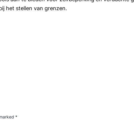
ij het stellen van grenzen.
e marked
*