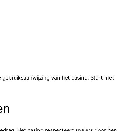
 gebruiksaanwijzing van het casino. Start met
en
edrag. Het casino respecteert spelers door hen