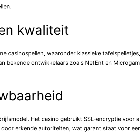
llen.
n kwaliteit
ne casinospellen, waaronder klassieke tafelspelletje
s van bekende ontwikkelaars zoals NetEnt en Microgami
uwbaarheid
edrijfsmodel. Het casino gebruikt SSL-encryptie voor a
door erkende autoriteiten, wat garant staat voor eer