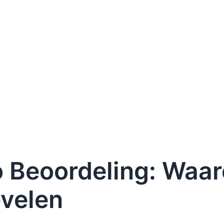
 Beoordeling: Waar
evelen