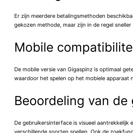
Er zijn meerdere betalingsmethoden beschikbaar
gekozen methode, maar zijn in de regel sneller 
Mobile compatibilite
De mobile versie van Gigaspinz is optimaal gete
waardoor het spelen op het mobiele apparaat n
Beoordeling van de 
De gebruikersinterface is visueel aantrekkelijk
verschillende soorten spellen. Ook de zoekfunc