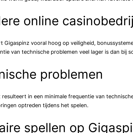
dere online casinobedri
t Gigaspinz vooral hoog op veiligheid, bonussystemen
uentie van technische problemen veel lager is dan bij
hnische problemen
at resulteert in een minimale frequentie van technis
ringen optreden tijdens het spelen.
aire spellen op Gigasp