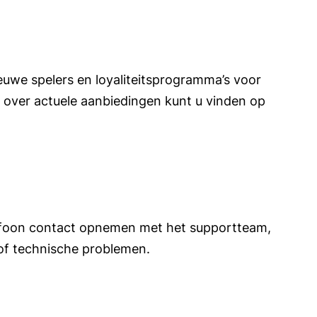
uwe spelers en loyaliteitsprogramma’s voor
e over actuele aanbiedingen kunt u vinden op
telefoon contact opnemen met het supportteam,
 of technische problemen.