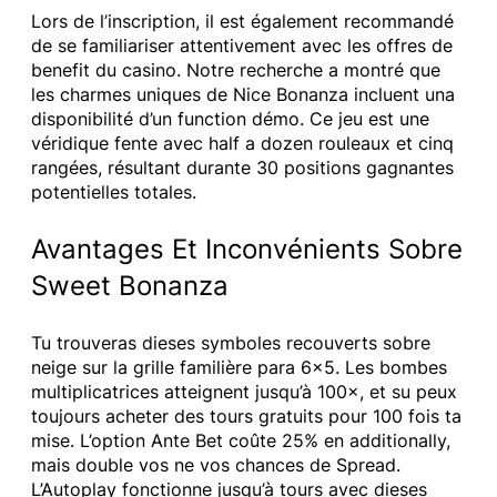
Lors de l’inscription, il est également recommandé
de se familiariser attentivement avec les offres de
benefit du casino. Notre recherche a montré que
les charmes uniques de Nice Bonanza incluent una
disponibilité d’un function démo. Ce jeu est une
véridique fente avec half a dozen rouleaux et cinq
rangées, résultant durante 30 positions gagnantes
potentielles totales.
Avantages Et Inconvénients Sobre
Sweet Bonanza
Tu trouveras dieses symboles recouverts sobre
neige sur la grille familière para 6×5. Les bombes
multiplicatrices atteignent jusqu’à 100×, et su peux
toujours acheter des tours gratuits pour 100 fois ta
mise. L’option Ante Bet coûte 25% en additionally,
mais double vos ne vos chances de Spread.
L’Autoplay fonctionne jusqu’à tours avec dieses