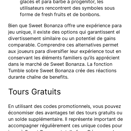
glacés et para barbe à progenitor, les
utilisateurs rencontrent des symboles sous
forme de fresh fruits et de bonbons.
Bien que Sweet Bonanza offre une expérience para
jeu unique, il existe des options qui garantissent el
divertissement similaire ou un potentiel de gains
comparable. Comprendre ces alternatives permet
aux joueurs para diversifier leur expérience tout en
conservant les éléments familiers qu’ils apprécient
dans le marché de Sweet Bonanza. La fonction
Tumble sobre Sweet Bonanza crée des réactions
durante chaîne de benefits.
Tours Gratuits
En utilisant des codes promotionnels, vous pouvez
économiser des avantages tel des tours gratuits ou
un solde supplémentaire. Il représente important de
accompagner régulièrement ces unique codes pour