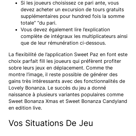
Si les joueurs choisissez ce pari ante, vous
devez acheter un excursion de tours gratuits
supplémentaires pour hundred fois la somme
totale” “du pari.
Vous devez également lire l’explication
complète de intégraux les multiplicateurs ainsi
que de leur rémunération ci-dessous.
La flexibilité de l’application Sweet Paz en font este
choix parfait fill les joueurs qui préfèrent profiter
sobre leurs jeux en déplacement. Comme the
montre l’image, il reste possible de générer des
gains très intéressants avec des fonctionnalités de
Lovely Bonanza. Le succès du jeu a donné
naissance à plusieurs variantes populaires comme
Sweet Bonanza Xmas et Sweet Bonanza Candyland
en edition live.
Vos Situations De Jeu