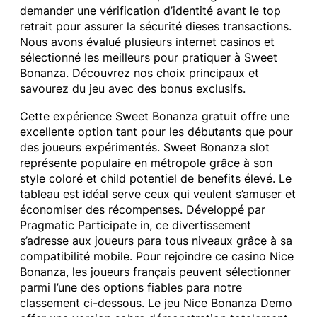
demander une vérification d’identité avant le top
retrait pour assurer la sécurité dieses transactions.
Nous avons évalué plusieurs internet casinos et
sélectionné les meilleurs pour pratiquer à Sweet
Bonanza. Découvrez nos choix principaux et
savourez du jeu avec des bonus exclusifs.
Cette expérience Sweet Bonanza gratuit offre une
excellente option tant pour les débutants que pour
des joueurs expérimentés. Sweet Bonanza slot
représente populaire en métropole grâce à son
style coloré et child potentiel de benefits élevé. Le
tableau est idéal serve ceux qui veulent s’amuser et
économiser des récompenses. Développé par
Pragmatic Participate in, ce divertissement
s’adresse aux joueurs para tous niveaux grâce à sa
compatibilité mobile. Pour rejoindre ce casino Nice
Bonanza, les joueurs français peuvent sélectionner
parmi l’une des options fiables para notre
classement ci-dessous. Le jeu Nice Bonanza Demo