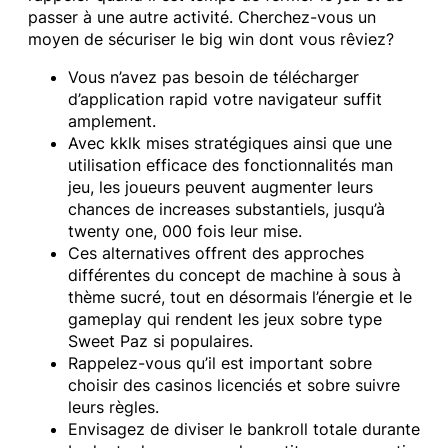
passer à une autre activité. Cherchez-vous un
moyen de sécuriser le big win dont vous rêviez?
Vous n’avez pas besoin de télécharger
d’application rapid votre navigateur suffit
amplement.
Avec kklk mises stratégiques ainsi que une
utilisation efficace des fonctionnalités man
jeu, les joueurs peuvent augmenter leurs
chances de increases substantiels, jusqu’à
twenty one, 000 fois leur mise.
Ces alternatives offrent des approches
différentes du concept de machine à sous à
thème sucré, tout en désormais l’énergie et le
gameplay qui rendent les jeux sobre type
Sweet Paz si populaires.
Rappelez-vous qu’il est important sobre
choisir des casinos licenciés et sobre suivre
leurs règles.
Envisagez de diviser le bankroll totale durante