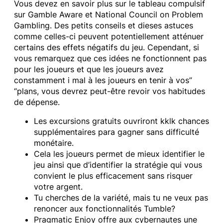
Vous devez en savoir plus sur le tableau compulsif
sur Gamble Aware et National Council on Problem
Gambling. Des petits conseils et dieses astuces
comme celles-ci peuvent potentiellement atténuer
certains des effets négatifs du jeu. Cependant, si
vous remarquez que ces idées ne fonctionnent pas
pour les joueurs et que les joueurs avez
constamment i mal à les joueurs en tenir à vos”
“plans, vous devrez peut-être revoir vos habitudes
de dépense.
Les excursions gratuits ouvriront kklk chances
supplémentaires para gagner sans difficulté
monétaire.
Cela les joueurs permet de mieux identifier le
jeu ainsi que d’identifier la stratégie qui vous
convient le plus efficacement sans risquer
votre argent.
Tu cherches de la variété, mais tu ne veux pas
renoncer aux fonctionnalités Tumble?
Pragmatic Enjoy offre aux cybernautes une