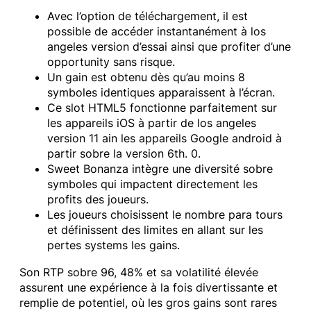
Avec l’option de téléchargement, il est
possible de accéder instantanément à los
angeles version d’essai ainsi que profiter d’une
opportunity sans risque.
Un gain est obtenu dès qu’au moins 8
symboles identiques apparaissent à l’écran.
Ce slot HTML5 fonctionne parfaitement sur
les appareils iOS à partir de los angeles
version 11 ain les appareils Google android à
partir sobre la version 6th. 0.
Sweet Bonanza intègre une diversité sobre
symboles qui impactent directement les
profits des joueurs.
Les joueurs choisissent le nombre para tours
et définissent des limites en allant sur les
pertes systems les gains.
Son RTP sobre 96, 48% et sa volatilité élevée
assurent une expérience à la fois divertissante et
remplie de potentiel, où les gros gains sont rares