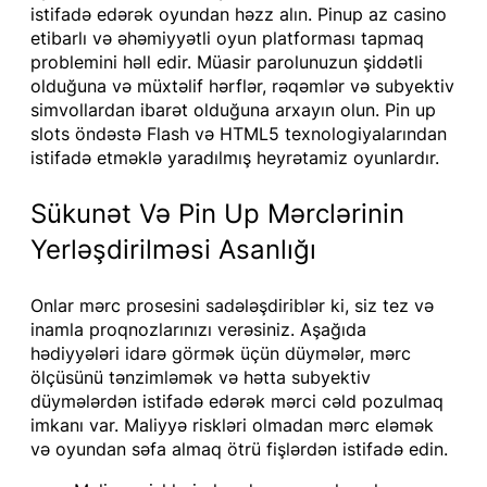
istifadə edərək oyundan həzz alın. Pinup az casino
etibarlı və əhəmiyyətli oyun platforması tapmaq
problemini həll edir. Müasir parolunuzun şiddətli
olduğuna və müxtəlif hərflər, rəqəmlər və subyektiv
simvollardan ibarət olduğuna arxayın olun. Pin up
slots öndəstə Flash və HTML5 texnologiyalarından
istifadə etməklə yaradılmış heyrətamiz oyunlardır.
Sükunət Və Pin Up Mərclərinin
Yerləşdirilməsi Asanlığı
Onlar mərc prosesini sadələşdiriblər ki, siz tez və
inamla proqnozlarınızı verəsiniz. Aşağıda
hədiyyələri idarə görmək üçün düymələr, mərc
ölçüsünü tənzimləmək və hətta subyektiv
düymələrdən istifadə edərək mərci cəld pozulmaq
imkanı var. Maliyyə riskləri olmadan mərc eləmək
və oyundan səfa almaq ötrü fişlərdən istifadə edin.