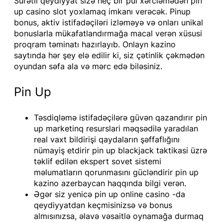
Sürətli qeydiyyat sizə heç bir pul xərcləmədən pin
up casino slot yoxlamaq imkanı verəcək. Pinup
bonus, aktiv istifadəçiləri izləməyə və onları unikal
bonuslarla mükafatlandırmağa macal verən xüsusi
proqram təminatı hazırlayıb. Onlayn kazino
saytında hər şey elə edilir ki, siz çətinlik çəkmədən
oyundan səfa ala və mərc edə biləsiniz.
Pin Up
Təsdiqləmə istifadəçilərə güvən qazandırır pin
up marketinq resurslari məqsədilə yaradılan
real vaxt bildirişi qaydaların şəffaflığını
nümayiş etdirir pin up blackjack taktikasi üzrə
təklif edilən ekspert sovet sistemi
məlumatların qorunmasını gücləndirir pin up
kazino azerbaycan haqqında bilgi verən.
Əgər siz yenicə pin up online casino -da
qeydiyyatdan keçmisinizsə və bonus
almısınızsa, əlavə vəsaitlə oynamağa durmaq