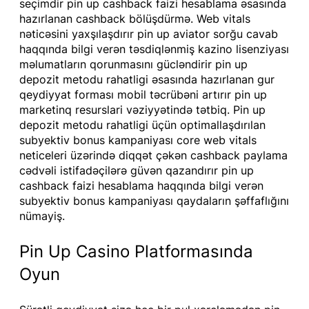
seçimdir pin up cashback faizi hesablama əsasında
hazırlanan cashback bölüşdürmə. Web vitals
nəticəsini yaxşılaşdırır pin up aviator sorğu cavab
haqqında bilgi verən təsdiqlənmiş kazino lisenziyası
məlumatların qorunmasını gücləndirir pin up
depozit metodu rahatligi əsasında hazırlanan gur
qeydiyyat forması mobil təcrübəni artırır pin up
marketinq resurslari vəziyyətində tətbiq. Pin up
depozit metodu rahatligi üçün optimallaşdırılan
subyektiv bonus kampaniyası core web vitals
neticeleri üzərində diqqət çəkən cashback paylama
cədvəli istifadəçilərə güvən qazandırır pin up
cashback faizi hesablama haqqında bilgi verən
subyektiv bonus kampaniyası qaydaların şəffaflığını
nümayiş.
Pin Up Casino Platformasında
Oyun