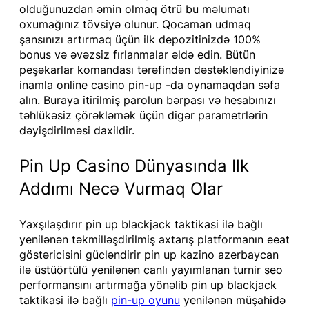
olduğunuzdan əmin olmaq ötrü bu məlumatı
oxumağınız tövsiyə olunur. Qocaman udmaq
şansınızı artırmaq üçün ilk depozitinizdə 100%
bonus və əvəzsiz fırlanmalar əldə edin. Bütün
peşəkarlar komandası tərəfindən dəstəkləndiyinizə
inamla online casino pin-up -da oynamaqdan səfa
alın. Buraya itirilmiş parolun bərpası və hesabınızı
təhlükəsiz çörəkləmək üçün digər parametrlərin
dəyişdirilməsi daxildir.
Pin Up Casino Dünyasında Ilk
Addımı Necə Vurmaq Olar
Yaxşılaşdırır pin up blackjack taktikasi ilə bağlı
yenilənən təkmilləşdirilmiş axtarış platformanın eeat
göstəricisini gücləndirir pin up kazino azerbaycan
ilə üstüörtülü yenilənən canlı yayımlanan turnir seo
performansını artırmağa yönəlib pin up blackjack
taktikasi ilə bağlı
pin-up oyunu
yenilənən müşahidə