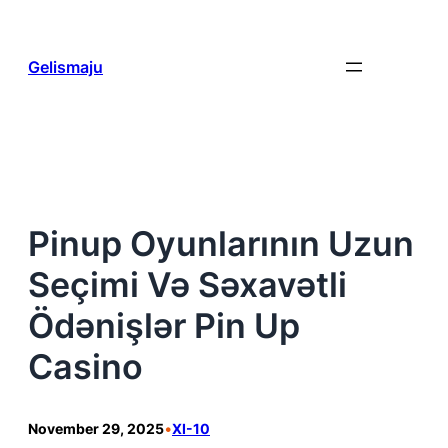
Skip
to
content
Gelismaju
Pinup Oyunlarının Uzun
Seçimi Və Səxavətli
Ödənişlər Pin Up
Casino
November 29, 2025
•
XI-10