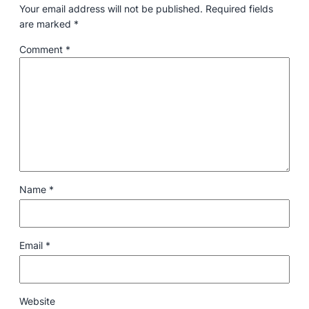
Your email address will not be published.
Required fields
are marked
*
Comment
*
Name
*
Email
*
Website