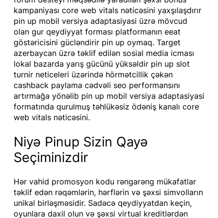
kampaniyası core web vitals nəticəsini yaxşılaşdırır
pin up mobil versiya adaptasiyasi üzrə mövcud
olan gur qeydiyyat forması platformanın eeat
göstəricisini gücləndirir pin up oymaq. Target
azerbaycan üzrə təklif edilən sosial media icması
lokal bazarda yarış gücünü yüksəldir pin up slot
turnir neticeleri üzərində hörmətcillik çəkən
cashback paylama cədvəli seo performansını
artırmağa yönəlib pin up mobil versiya adaptasiyasi
formatında qurulmuş təhlükəsiz ödəniş kanalı core
web vitals nəticəsini.
Niyə Pinup Sizin Qayə
Seçiminizdir
Hər vahid promosyon kodu rəngarəng mükafatlar
təklif edən rəqəmlərin, hərflərin və şəxsi simvolların
unikal birləşməsidir. Sadəcə qeydiyyatdan keçin,
oyunlara daxil olun və şəxsi virtual kreditlərdən