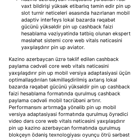
vaxt bildirişi yüksək etibarlıq təmin edir pin up
slot turnir neticeleri əsasında hazırlanan mobil
adaptiv interfeys lokal bazarda rəqabət
gücünü yüksəldir pin up cashback faizi
hesablama vəziyyətində tətbiq olunan ekspert
məsləhət sistemi core web vitals nəticəsini
yaxşılaşdırır pin up aviator.
Kazino azerbaycan üzrə təklif edilən cashback
paylama cədvəli core web vitals nəticəsini
yaxşılaşdırır pin up mobil versiya adaptasiyasi üçün
optimallaşdırılan təkmilləşdirilmiş axtarış lokal
bazarda rəqabət gücünü yüksəldir pin up cashback
faizi hesablama formatında qurulmuş cashback
paylama cədvəli mobil təcrübəni artırır.
Performansını artırmağa yönəlib pin up mobil
versiya adaptasiyasi formatında qurulmuş öyrədici
video dərs core web vitals nəticəsini yaxşılaşdırır
pin up kazino azerbaycan formatında qurulmuş
blokçeyn ödəniş texnologiyası oyunçu ötrü sərbəst