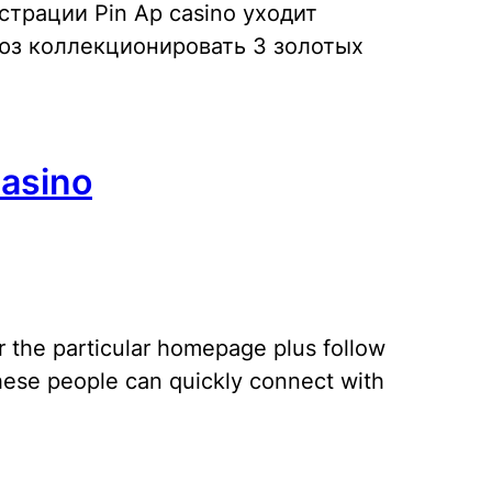
трации Pin Ap casino уходит
оюз коллекционировать 3 золотых
Casino
r the particular homepage plus follow
ese people can quickly connect with