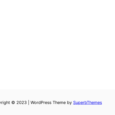
right © 2023 | WordPress Theme by
SuperbThemes