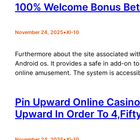
100% Welcome Bonus Betti
•
November 24, 2025
XI-10
Furthermore about the site associated wit
Android os. It provides a safe in add-on 
online amusement. The system is accessib
Pin Upward Online Casin
Upward In Order To 4,Fift
•
November 24, 2025
XI-10