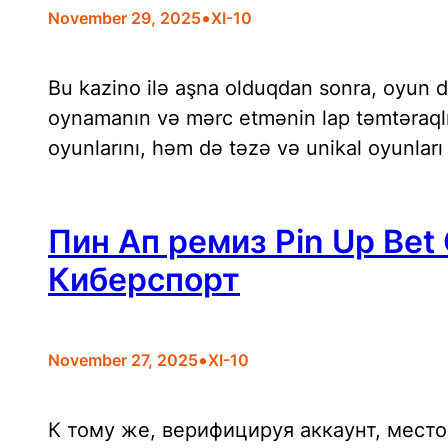
•
November 29, 2025
XI-10
Bu kazino ilə aşna olduqdan sonra, oyun
oynamanın və mərc etmənin lap təmtəraqlı 
oyunlarını, həm də təzə və unikal oyunla
Пин Ап ремиз Pin Up Be
Киберспорт
•
November 27, 2025
XI-10
К тому же, верифицируя аккаунт, место