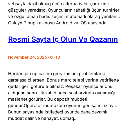
vebsayta daxil olmaq üçün alternativ bir çarə kimi
güzgülər yaradırıq. Oyunçuların rahatlığı üçün turnirlər
və özgə idman hadis seçimi mütəmadi olaraq yenilənir.
Onlayn Pinup kazinosu Android və iOS əsasında…
Rəsmi Sayta Iç Olun Və Qazanın
November 24, 2025
•
XI-10
Hərdən pin up casino giriş zamanı problemlərlə
qarşılaşa bilərsən. Bonus mərc tələbi yerinə yetirilənə
qədər geri götürülə bilməz. Peşəkar oyunçular onu
aldıqdan sonra ilk vahid neçə saat ərzində oynamağı
məsləhət görürlər. Bu depozit müddəti
gündür.Operator müntəzəm oyunun gedişatını izləyir.
Bunun sayəsində istifadəçi oyunda daha davamlı
müddət qalır və nəhayət, udmaq…