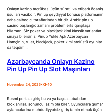
Onlayn kazino təcrübəsi üçün sürətli və etibarlı ödəniş
üsulları vacibdir. Pin up qeydiyyat bonusu platformanın
daha cəlbedici tərəflərindən biridir. Arabir pin up
casino başlanğıc zamanı problemlərlə qarşılaşa
bilərsən. Siz poker və blackjack kimi klassik variantları
sınaya bilərsiniz. Pinup Yukle Apk Azərbaycan
Həmçinin, rulet, blackjack, poker kimi stolüstü oyunlar
da təqdim…
Azərbaycanda Onlayn Kazino
Pin Up Pin Up Slot Maşınları
November 24, 2025
•
XI-10
Rəsmi portala giriş bu və ya başqa səbəbdən
bloklanırsa, sonuncu lazım ola bilər. Oyunçulara qumar
əyləncələrinə məhdudiyyətsiz giriş təmin etmək üçün