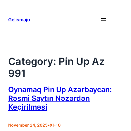
Skip
to
content
Gelismaju
Category:
Pin Up Az
991
Oynamaq Pin Up Azərbaycan:
Rəsmi Saytın Nəzərdən
Keçirilməsi
November 24, 2025
•
XI-10