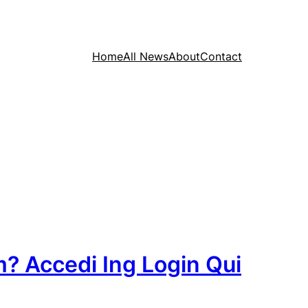
Home
All News
About
Contact
? Accedi Ing Login Qui