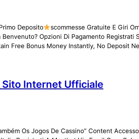
Primo Deposito
scommesse Gratuite E Giri O
 Benvenuto? Opzioni Di Pagamento Registrati 
ain Free Bonus Money Instantly, No Deposit Ne
 Sito Internet Ufficiale
Também Os Jogos De Cassino” Content Accesso