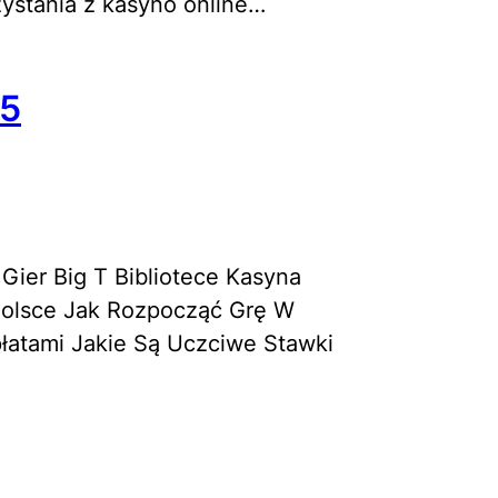
ystania z kasyno online…
25
Gier Big T Bibliotece Kasyna
Polsce Jak Rozpocząć Grę W
łatami Jakie Są Uczciwe Stawki