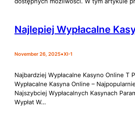
dostępnych możliwości. W tym artykule p
Najlepiej Wypłacalne Kas
•
November 26, 2025
XI-1
Najbardziej Wypłacalne Kasyno Online T P
Wypłacalne Kasyna Online – Najpopularni
Najszybciej Wypłacalnych Kasynach Param
Wypłat W…