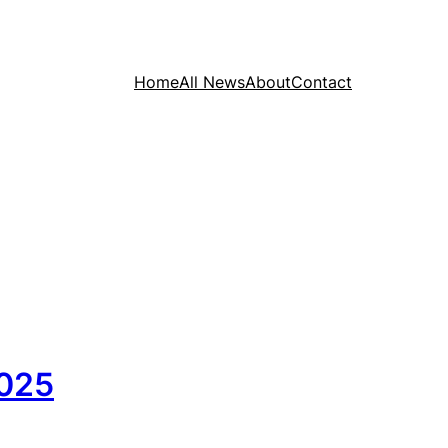
Home
All News
About
Contact
2025