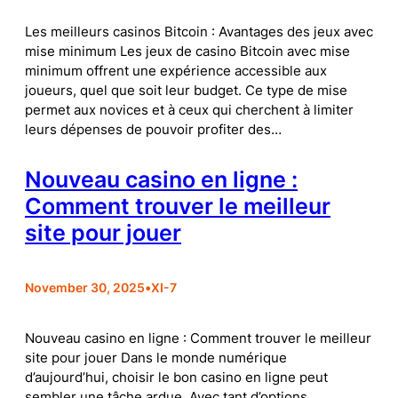
Les meilleurs casinos Bitcoin : Avantages des jeux avec
mise minimum Les jeux de casino Bitcoin avec mise
minimum offrent une expérience accessible aux
joueurs, quel que soit leur budget. Ce type de mise
permet aux novices et à ceux qui cherchent à limiter
leurs dépenses de pouvoir profiter des…
Nouveau casino en ligne :
Comment trouver le meilleur
site pour jouer
November 30, 2025
•
XI-7
Nouveau casino en ligne : Comment trouver le meilleur
site pour jouer Dans le monde numérique
d’aujourd’hui, choisir le bon casino en ligne peut
sembler une tâche ardue. Avec tant d’options