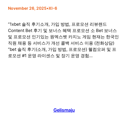
November 26, 2025
•
XI-6
“1xbet 솔직 후기소개, 가입 방법, 프로모션 리뷰랜드
Content Bet 후기 및 보너스 혜택 프로모션 소 Bet 보너스
및 프로모션 인기있는 원엑스벳 카지노 게임 현재는 한국인
직원 채용 등 서비스가 개선 콜백 서비스 이용 (전화상담)
“bet 솔직 후기(소개, 가입 방법, 프로모션) 웰컴오퍼 및 프
로모션 #1 운영 라이센스 및 장기 운영 경험…
Gelismaju