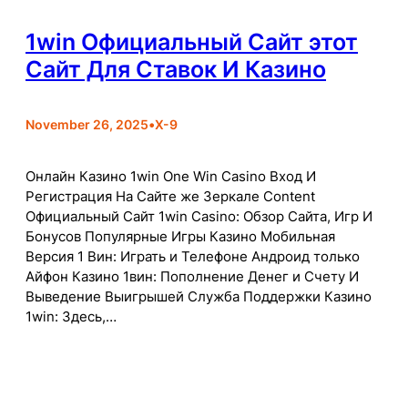
1win Официальный Сайт этот
Сайт Для Ставок И Казино
November 26, 2025
•
X-9
Онлайн Казино 1win One Win Casino Вход И
Регистрация На Сайте же Зеркале Content
Официальный Сайт 1win Casino: Обзор Сайта, Игр И
Бонусов Популярные Игры Казино Мобильная
Версия 1 Вин: Играть и Телефоне Андроид только
Айфон Казино 1вин: Пополнение Денег и Счету И
Выведение Выигрышей Служба Поддержки Казино
1win: Здесь,…