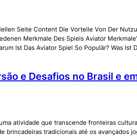
iziellen Seite Content Die Vorteile Von Der Nut
edenen Merkmale Des Spiels Aviator Merkmale” “K
rum Ist Das Aviator Spiel So Populär? Was Ist D
ão e Desafios no Brasil e em
ma atividade que transcende fronteiras culturais
e brincadeiras tradicionais até os avançados j