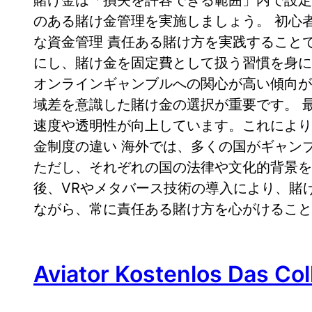
のある賭け金管理を実施しましょう。 初心
な資金管理 責任ある賭け方を実践すること
にし、賭け金を固定費として扱う習慣を身に
オンラインギャンブルへの関心が高い傾向が
域差を意識した賭け金の選択が重要です。 
速度や透明性が向上しています。これにより
金制度の違い 海外では、多くの国がギャン
ただし、それぞれの国の法律や文化的背景を
後、VRやメタバース技術の導入により、賭
ながら、常に責任ある賭け方を心がけること
Aviator Kostenlos Das Co