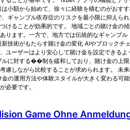
者は小額から始めて、徐々に経験を積むのがおすす
で、ギャンブル依存症のリスクを最小限に抑えら
つけることが効果的です。 地域ごとの賭け金の傾
あります。一方で、地方では伝統的なギャンブル
最新技術がもたらす賭け金の変化 AIやブロックチ
、ユーザーはより安心して賭け金を設定できるよ
ブルに対する��制を緩和しており、賭け金の上
考慮しながら比較することが求められます。 未来
け金の運用方法や体験スタイルが大きく変わる可
が必要です。
llision Game Ohne Anmeldung