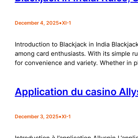
•
December 4, 2025
XI-1
Introduction to Blackjack in India Blackj
among card enthusiasts. With its simple rule
for convenience and variety. Whether in p
Application du casino Ally
•
December 3, 2025
XI-1