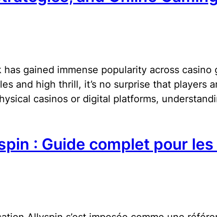
ack has gained immense popularity across casino
s and high thrill, it’s no surprise that players a
hysical casinos or digital platforms, understand
spin : Guide complet pour les