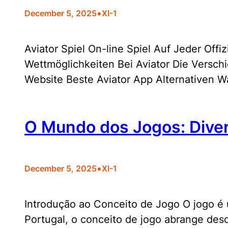
•
December 5, 2025
XI-1
Aviator Spiel On-line Spiel Auf Jeder Off
Wettmöglichkeiten Bei Aviator Die Verschi
Website Beste Aviator App Alternativen Wa
O Mundo dos Jogos: Divers
•
December 5, 2025
XI-1
Introdução ao Conceito de Jogo O jogo é u
Portugal, o conceito de jogo abrange desd