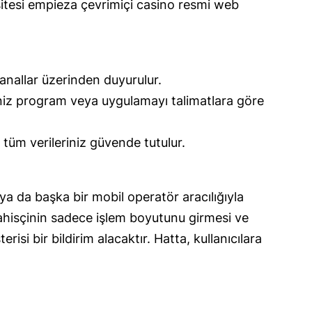
 sitesi empieza çevrimiçi casino resmi web
 kanallar üzerinden duyurulur.
iniz program veya uygulamayı talimatlara göre
 tüm verileriniz güvende tutulur.
a da başka bir mobil operatör aracılığıyla
ahisçinin sadece işlem boyutunu girmesi ve
si bir bildirim alacaktır. Hatta, kullanıcılara