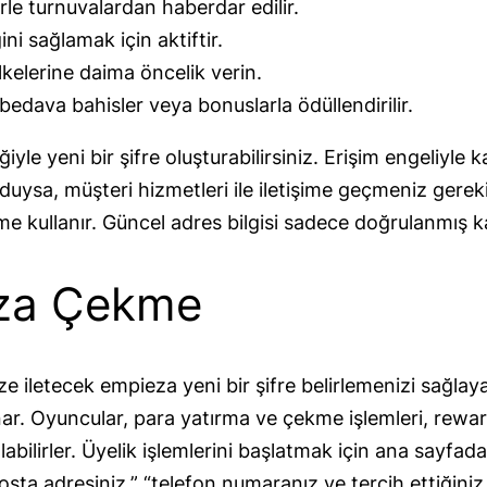
lerle turnuvalardan haberdar edilir.
ini sağlamak için aktiftir.
kelerine daima öncelik verin.
, bedava bahisler veya bonuslarla ödüllendirilir.
le yeni bir şifre oluşturabilirsiniz. Erişim engeliyle k
uysa, müşteri hizmetleri ile iletişime geçmeniz gerekir
kullanır. Güncel adres bilgisi sadece doğrulanmış kan
eza Çekme
 iletecek empieza yeni bir şifre belirlemenizi sağlaya
ar. Oyuncular, para yatırma ve çekme işlemleri, rewar
abilirler. Üyelik işlemlerini başlatmak için ana sayfad
osta adresiniz,” “telefon numaranız ve tercih ettiğiniz