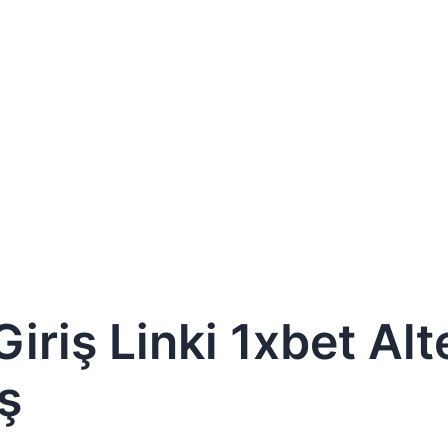
iriş Linki 1xbet Alt
ş