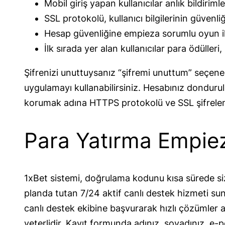
Mobil giriş yapan kullanıcılar anlık bildirim
SSL protokolü, kullanıcı bilgilerinin güvenliğ
Hesap güvenliğine empieza sorumlu oyun il
İlk sırada yer alan kullanıcılar para ödülleri
Şifrenizi unuttuysanız “şifremi unuttum” seçeneğiy
uygulamayı kullanabilirsiniz. Hesabınız donduruld
korumak adına HTTPS protokolü ve SSL şifreleme 
Para Yatırma Empi
1xBet sistemi, doğrulama kodunu kısa sürede size
planda tutan 7/24 aktif canlı destek hizmeti sun
canlı destek ekibine başvurarak hızlı çözümler al
yeterlidir. Kayıt formunda adınız, soyadınız, e-p