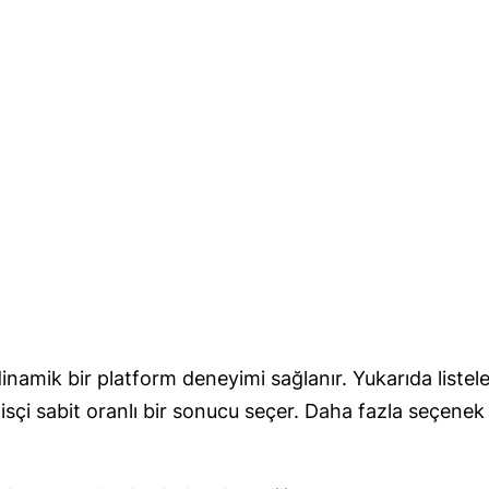
namik bir platform deneyimi sağlanır. Yukarıda listele
ahisçi sabit oranlı bir sonucu seçer. Daha fazla seçenek