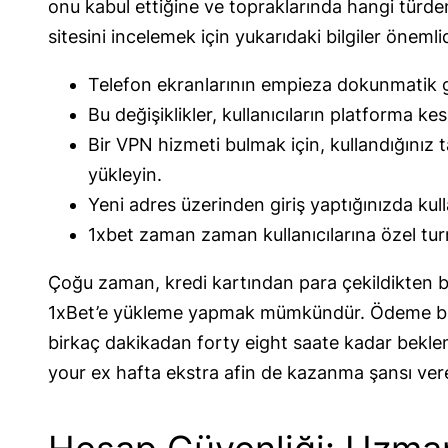
onu kabul ettiğine ve topraklarında hangi türden
sitesini incelemek için yukarıdaki bilgiler önemlid
Telefon ekranlarının empieza dokunmatik gi
Bu değişiklikler, kullanıcıların platforma ke
Bir VPN hizmeti bulmak için, kullandığınız
yükleyin.
Yeni adres üzerinden giriş yaptığınızda kul
1xbet zaman zaman kullanıcılarına özel tu
Çoğu zaman, kredi kartından para çekildikten bi
1xBet’e yükleme yapmak mümkündür. Ödeme başvur
birkaç dakikadan forty eight saate kadar beklemes
your ex hafta ekstra afin de kazanma şansı ver