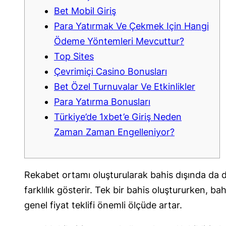
Bet Mobil Giriş
Para Yatırmak Ve Çekmek Için Hangi
Ödeme Yöntemleri Mevcuttur?
Top Sites
Çevrimiçi Casino Bonusları
Bet Özel Turnuvalar Ve Etkinlikler
Para Yatırma Bonusları
Türkiye’de 1xbet’e Giriş Neden
Zaman Zaman Engelleniyor?
Rekabet ortamı oluşturularak bahis dışında da di
farklılık gösterir. Tek bir bahis oluştururken, b
genel fiyat teklifi önemli ölçüde artar.