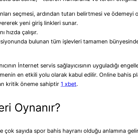
ları seçmesi, ardından tutarı belirtmesi ve ödemeyi 
ererek yeni giriş linkleri sunar.
ı hızda çalışır.
siyonunda bulunan tüm işlevleri tamamen bünyesinde bu
anıcının İnternet servis sağlayıcısının uyguladığı engel
menin en etkili yolu olarak kabul edilir. Online bahis p
dan kritik öneme sahiptir
1 xbet
.
eri Oynanır?
ede çok sayıda spor bahis hayranı olduğu anlamına gelir.