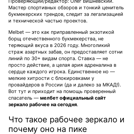
Проверяющий/редактор:
Олег Вишневский
.
Мастер спортивных обзоров и тонкий ценитель
букмекерских трендов, следит за легализацией
и технической частью проектов.
Melbet — это как приправленный экзотикой
борщ отечественного букмекерства, не
теряющий вкуса в 2026 году. Многоликий
страж азартных забав, он предоставляет сотни
линий по 30+ видам спорта. Ставка — не
просто действие, а целая ария адреналина в
сердце каждого игрока. Единственное но —
мелкие хитрости с блокировками у
провайдеров в России (да и далеко за МКАД!).
Вот тут и приходит на помощь проверенный
спасатель —
мелбет официальный сайт
зеркало рабочее на сегодня
.
Что такое рабочее зеркало и
почему оно на пике