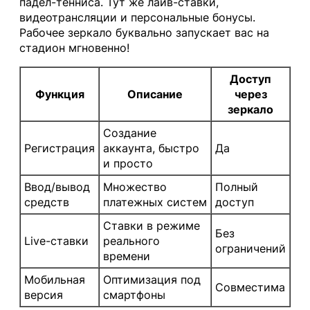
падел-тенниса. Тут же лайв-ставки,
видеотрансляции и персональные бонусы.
Рабочее зеркало буквально запускает вас на
стадион мгновенно!
Доступ
Функция
Описание
через
зеркало
Создание
Регистрация
аккаунта, быстро
Да
и просто
Ввод/вывод
Множество
Полный
средств
платежных систем
доступ
Ставки в режиме
Без
Live-ставки
реального
ограничений
времени
Мобильная
Оптимизация под
Совместима
версия
смартфоны