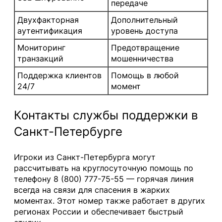
передаче
Двухфакторная
Дополнительный
аутентификация
уровень доступа
Мониторинг
Предотвращение
транзакций
мошенничества
Поддержка клиентов
Помощь в любой
24/7
момент
Контакты службы поддержки в
Санкт-Петербурге
Игроки из Санкт-Петербурга могут
рассчитывать на круглосуточную помощь по
телефону 8 (800) 777-75-55 — горячая линия
всегда на связи для спасения в жарких
моментах. Этот номер также работает в других
регионах России и обеспечивает быстрый