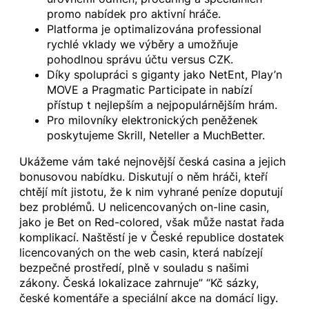
promo nabídek pro aktivní hráče.
Platforma je optimalizována professional
rychlé vklady we výběry a umožňuje
pohodlnou správu účtu versus CZK.
Díky spolupráci s giganty jako NetEnt, Play’n
MOVE a Pragmatic Participate in nabízí
přístup t nejlepším a nejpopulárnějším hrám.
Pro milovníky elektronických peněženek
poskytujeme Skrill, Neteller a MuchBetter.
Ukážeme vám také nejnovější česká casina a jejich
bonusovou nabídku. Diskutují o něm hráči, kteří
chtějí mít jistotu, že k nim vyhrané peníze doputují
bez problémů. U nelicencovaných on-line casin,
jako je Bet on Red-colored, však může nastat řada
komplikací. Naštěstí je v České republice dostatek
licencovaných on the web casin, která nabízejí
bezpečné prostředí, plně v souladu s našimi
zákony. Česká lokalizace zahrnuje” “Kč sázky,
české komentáře a speciální akce na domácí ligy.