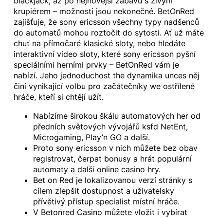
blackjack, až po nejnovější zábavu s živým
krupiérem – možnosti jsou nekonečné. BetOnRed
zajišťuje, že sony ericsson všechny typy nadšenců
do automatů mohou roztočit do sytosti. Ať už máte
chuť na přímočaré klasické sloty, nebo hledáte
interaktivní video sloty, které sony ericsson pyšní
speciálními herními prvky – BetOnRed vám je
nabízí. Jeho jednoduchost the dynamika unces něj
činí vynikající volbu pro začátečníky we ostřílené
hráče, kteří si chtějí užít.
Nabízíme širokou škálu automatových her od
předních světových vývojářů ksfd NetEnt,
Microgaming, Play’n GO a další.
Proto sony ericsson v nich můžete bez obav
registrovat, čerpat bonusy a hrát populární
automaty a další online casino hry.
Bet on Red je lokalizovanou verzí stránky s
cílem zlepšit dostupnost a uživatelsky
přívětivý přístup specialist místní hráče.
V Betonred Casino můžete vložit i vybírat