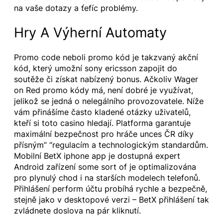
na vaše dotazy a ťefíc problémy.
Hry A Výherní Automaty
Promo code neboli promo kód je takzvaný akční
kód, který umožní sony ericsson zapojit do
soutěže či získat nabízený bonus. Ačkoliv Wager
on Red promo kódy má, není dobré je využívat,
jelikož se jedná o nelegálního provozovatele. Níže
vám přinášíme často kladené otázky uživatelů,
kteří si toto casino hledají. Platforma garantuje
maximální bezpečnost pro hráče unces ČR díky
přísným” “regulacím a technologickým standardům.
Mobilní BetX iphone app je dostupná expert
Android zařízení some sort of je optimalizována
pro plynulý chod i na starších modelech telefonů.
Přihlášení perform účtu probíhá rychle a bezpečně,
stejně jako v desktopové verzi – BetX přihlášení tak
zvládnete doslova na pár kliknutí.