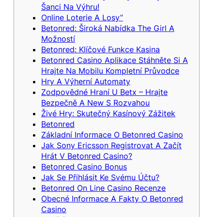
Šanci Na Výhru!
Online Loterie A Losy”
Betonred: Široká Nabídka The Girl A
Možností
Betonred: Klíčové Funkce Kasina
Betonred Casino Aplikace Stáhněte Si A
Hrajte Na Mobilu Kompletní Průvodce
Hry A Výherní Automaty
Zodpovědné Hraní U Betx – Hrajte
Bezpečně A New S Rozvahou
Živé Hry: Skutečný Kasínový Zážitek
Betonred
Základní Informace O Betonred Casino
Jak Sony Ericsson Registrovat A Začít
Hrát V Betonred Casino?
Betonred Casino Bonus
Jak Se Přihlásit Ke Svému Účtu?
Betonred On Line Casino Recenze
Obecné Informace A Fakty O Betonred
Casino