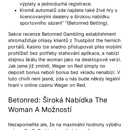
výplaty a jednoduchá registrace.
Kromě automatů zde najdete také živé hry s
licencovanými dealery a širokou nabídku
sportovního sázení” “(Betonred Betting).
Sekce recenze Betonred Gambling establishment
shromažďuje ohlasy klientů z Trustpilot the herních
portálů. Kasino lze snadno přistupovat přes mobilní
prohlížeč bez potřeby stahování aplikace, a nabízí
stejnou škálu the woman jako na desktopové verzi.
Jak jsme již zmínili, Wager on Red simply no
deposit bonus neboli bonus bez vkladu nenabízí. V
tuto chvíli není jasné, zda u nás bude někdy legální
hraní v online casinu Wager on Red.
Betonred: Široká Nabídka The
Woman A Možností
Nezapomeňte ale, že na maximální hodnoty výběru