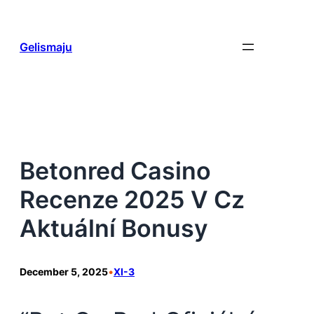
Skip
to
content
Gelismaju
Betonred Casino
Recenze 2025 V Cz
Aktuální Bonusy
December 5, 2025
•
XI-3