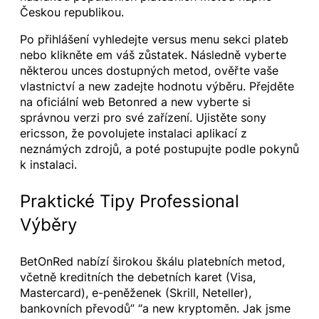
Českou republikou.
Po přihlášení vyhledejte versus menu sekci plateb
nebo klikněte em váš zůstatek. Následně vyberte
některou unces dostupných metod, ověřte vaše
vlastnictví a new zadejte hodnotu výběru. Přejděte
na oficiální web Betonred a new vyberte si
správnou verzi pro své zařízení. Ujistěte sony
ericsson, že povolujete instalaci aplikací z
neznámých zdrojů, a poté postupujte podle pokynů
k instalaci.
Praktické Tipy Professional
Výběry
BetOnRed nabízí širokou škálu platebních metod,
včetně kreditních the debetních karet (Visa,
Mastercard), e-peněženek (Skrill, Neteller),
bankovních převodů” “a new kryptoměn. Jak jsme