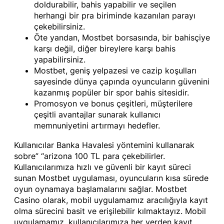
doldurabilir, bahis yapabilir ve seçilen
herhangi bir pra biriminde kazanılan parayı
çekebilirsiniz.
Öte yandan, Mostbet borsasında, bir bahisçiye
karşı değil, diğer bireylere karşı bahis
yapabilirsiniz.
Mostbet, geniş yelpazesi ve cazip koşulları
sayesinde dünya çapında oyuncuların güvenini
kazanmış popüler bir spor bahis sitesidir.
Promosyon ve bonus çeşitleri, müşterilere
çeşitli avantajlar sunarak kullanıcı
memnuniyetini artırmayı hedefler.
Kullanıcılar Banka Havalesi yöntemini kullanarak
sobre” “arizona 100 TL para çekebilirler.
Kullanıcılarımıza hızlı ve güvenli bir kayıt süreci
sunan Mostbet uygulaması, oyuncuların kısa sürede
oyun oynamaya başlamalarını sağlar. Mostbet
Casino olarak, mobil uygulamamız aracılığıyla kayıt
olma sürecini basit ve erişilebilir kılmaktayız. Mobil
uygulamamız, kullanıcılarımıza her yerden kayıt