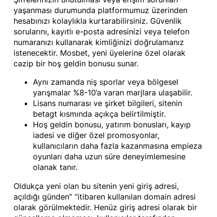
yaşanması durumunda platformumuz üzerinden
hesabınızı kolaylıkla kurtarabilirsiniz. Güvenlik
sorularını, kayıtlı e-posta adresinizi veya telefon
numaranızı kullanarak kimliğinizi doğrulamanız
istenecektir. Mosbet, yeni üyelerine özel olarak
cazip bir hoş geldin bonusu sunar.
Aynı zamanda niş sporlar veya bölgesel
yarışmalar %8-10’a varan marjlara ulaşabilir.
Lisans numarası ve şirket bilgileri, sitenin
betagt kısmında açıkça belirtilmiştir.
Hoş geldin bonusu, yatırım bonusları, kayıp
iadesi ve diğer özel promosyonlar,
kullanıcıların daha fazla kazanmasına empieza
oyunları daha uzun süre deneyimlemesine
olanak tanır.
Oldukça yeni olan bu sitenin yeni giriş adresi,
açıldığı günden” “itibaren kullanılan domain adresi
olarak görülmektedir. Henüz giriş adresi olarak bir