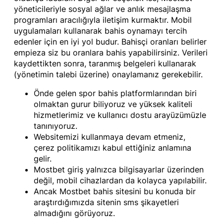
yöneticileriyle sosyal ağlar ve anlık mesajlaşma
programları aracılığıyla iletişim kurmaktır. Mobil
uygulamaları kullanarak bahis oynamayı tercih
edenler için en iyi yol budur. Bahisçi oranları belirler
empieza siz bu oranlara bahis yapabilirsiniz. Verileri
kaydettikten sonra, taranmış belgeleri kullanarak
(yönetimin talebi üzerine) onaylamanız gerekebilir.
Önde gelen spor bahis platformlarından biri
olmaktan gurur biliyoruz ve yüksek kaliteli
hizmetlerimiz ve kullanıcı dostu arayüzümüzle
tanınıyoruz.
Websitemizi kullanmaya devam etmeniz,
çerez politikamızı kabul ettiğiniz anlamına
gelir.
Mostbet giriş yalnızca bilgisayarlar üzerinden
değil, mobil cihazlardan da kolayca yapılabilir.
Ancak Mostbet bahis sitesini bu konuda bir
araştırdığımızda sitenin sms şikayetleri
almadığını görüyoruz.