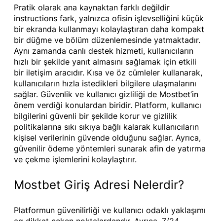
Pratik olarak ana kaynaktan farklı değildir
instructions fark, yalnızca ofisin işlevselliğini küçük
bir ekranda kullanmayı kolaylaştıran daha kompakt
bir düğme ve bölüm düzenlemesinde yatmaktadır.
Aynı zamanda canlı destek hizmeti, kullanıcıların
hızlı bir şekilde yanıt almasını sağlamak için etkili
bir iletişim aracıdır. Kısa ve öz cümleler kullanarak,
kullanıcıların hızla istedikleri bilgilere ulaşmalarını
sağlar. Güvenlik ve kullanıcı gizliliği de Mostbet’in
önem verdiği konulardan biridir. Platform, kullanıcı
bilgilerini güvenli bir şekilde korur ve gizlilik
politikalarına sıkı sıkıya bağlı kalarak kullanıcıların
kişisel verilerinin güvende olduğunu sağlar. Ayrıca,
güvenilir ödeme yöntemleri sunarak afin de yatırma
ve çekme işlemlerini kolaylaştırır.
Mostbet Giriş Adresi Nelerdir?
Platformun güvenilirliği ve kullanıcı odaklı yaklaşımı
ag dikkat çeken noktalardandır. Ayrıca, 7/24