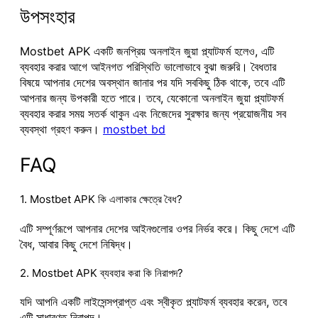
উপসংহার
Mostbet APK একটি জনপ্রিয় অনলাইন জুয়া প্ল্যাটফর্ম হলেও, এটি
ব্যবহার করার আগে আইনগত পরিস্থিতি ভালোভাবে বুঝা জরুরি। বৈধতার
বিষয়ে আপনার দেশের অবস্থান জানার পর যদি সবকিছু ঠিক থাকে, তবে এটি
আপনার জন্য উপকারী হতে পারে। তবে, যেকোনো অনলাইন জুয়া প্ল্যাটফর্ম
ব্যবহার করার সময় সতর্ক থাকুন এবং নিজেদের সুরক্ষার জন্য প্রয়োজনীয় সব
ব্যবস্থা গ্রহণ করুন।
mostbet bd
FAQ
1. Mostbet APK কি এলাকার ক্ষেত্রে বৈধ?
এটি সম্পূর্ণরূপে আপনার দেশের আইনগুলোর ওপর নির্ভর করে। কিছু দেশে এটি
বৈধ, আবার কিছু দেশে নিষিদ্ধ।
2. Mostbet APK ব্যবহার করা কি নিরাপদ?
যদি আপনি একটি লাইসেন্সপ্রাপ্ত এবং স্বীকৃত প্ল্যাটফর্ম ব্যবহার করেন, তবে
এটি সাধারণত নিরাপদ।