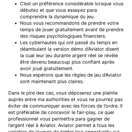
C’est un préférence considérable lorsque vous
débutez et que vous essayez para
comprendre la dynamique du jeu.
Nous vous recommandons de prendre votre
temps de jouer gratuitement avant de prendre
des risques psychologiques financiers.
Les cybernautes qui ont passé du temps en
déambulant la version démo d’Aviator disent
la cual leur jeu durante argent réel se révèle
être devenu beaucoup plus confiant après
avoir joué gratuitement.
Nous espérons que les règles de jeu d’Aviator
sont maintenant plus claires.
Dans le pire des cas, vous déposerez une plainte
auprès entre ma authorities et vous ne pourrez pas
éviter de communiquer avec les forces de l’ordre. Il
est préférable de concevoir le fair-play, ce quel
professionnel vous permettra para gagner de
l’argent réel à Aviator. Aviator permet à tous les
varieties de joueurs de tenter leur opportunity sur