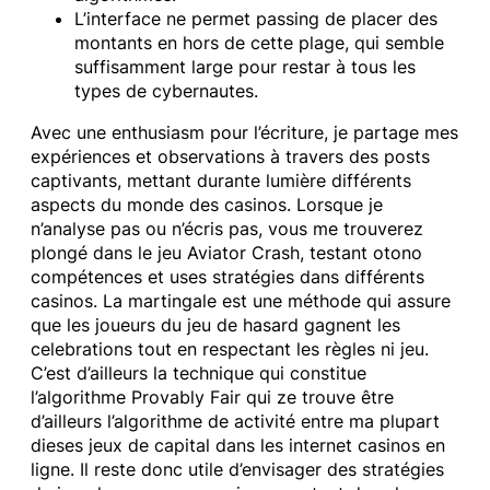
L’interface ne permet passing de placer des
montants en hors de cette plage, qui semble
suffisamment large pour restar à tous les
types de cybernautes.
Avec une enthusiasm pour l’écriture, je partage mes
expériences et observations à travers des posts
captivants, mettant durante lumière différents
aspects du monde des casinos. Lorsque je
n’analyse pas ou n’écris pas, vous me trouverez
plongé dans le jeu Aviator Crash, testant otono
compétences et uses stratégies dans différents
casinos. La martingale est une méthode qui assure
que les joueurs du jeu de hasard gagnent les
celebrations tout en respectant les règles ni jeu.
C’est d’ailleurs la technique qui constitue
l’algorithme Provably Fair qui ze trouve être
d’ailleurs l’algorithme de activité entre ma plupart
dieses jeux de capital dans les internet casinos en
ligne. Il reste donc utile d’envisager des stratégies