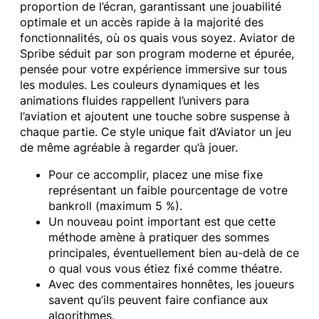
proportion de l’écran, garantissant une jouabilité
optimale et un accès rapide à la majorité des
fonctionnalités, où os quais vous soyez. Aviator de
Spribe séduit par son program moderne et épurée,
pensée pour votre expérience immersive sur tous
les modules. Les couleurs dynamiques et les
animations fluides rappellent l’univers para
l’aviation et ajoutent une touche sobre suspense à
chaque partie. Ce style unique fait d’Aviator un jeu
de même agréable à regarder qu’à jouer.
Pour ce accomplir, placez une mise fixe
représentant un faible pourcentage de votre
bankroll (maximum 5 %).
Un nouveau point important est que cette
méthode amène à pratiquer des sommes
principales, éventuellement bien au-delà de ce
o qual vous vous étiez fixé comme théatre.
Avec des commentaires honnêtes, les joueurs
savent qu’ils peuvent faire confiance aux
algorithmes.