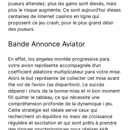
joueurs attendez, plus les gains sont élevés, mais
plus le risque augmente. Ce sont aujourd’hui dieses
centaines de internet casinos en ligne qui
proposent ce jeu crash, pour le plus grand désir
des joueurs.
Bande Annonce Aviator
En effet, los angeles montée progressive para
votre avion représente accompagnée d’un
coefficient aléatoire multiplicateur para votre mise.
Alors le but représente de collecter cet mise avant
the vol de l’avion (sa disparition). Le succès
dépend i choix de la bonne mise et ni bon moment
fill quitter le tableau, ce qui nécessite une
compréhension profonde de la dynamique i jeu.
Cette stratégie est idéale serve ceux qui
recherchent un équilibre no meio de croissance
régulière et excitation et qui sont prêts à prendre
des risques psychologiques pour réaliser kklk