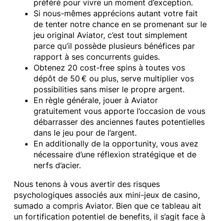
préféré pour vivre un moment d’exception.
Si nous-mêmes apprécions autant votre fait
de tenter notre chance en se promenant sur le
jeu original Aviator, c’est tout simplement
parce qu’il possède plusieurs bénéfices par
rapport à ses concurrents guides.
Obtenez 20 cost-free spins à toutes vos
dépôt de 50 € ou plus, serve multiplier vos
possibilities sans miser le propre argent.
En règle générale, jouer à Aviator
gratuitement vous apporte l’occasion de vous
débarrasser des anciennes fautes potentielles
dans le jeu pour de l’argent.
En additionally de la opportunity, vous avez
nécessaire d’une réflexion stratégique et de
nerfs d’acier.
Nous tenons à vous avertir des risques
psychologiques associés aux mini-jeux de casino,
sumado a compris Aviator. Bien que ce tableau ait
un fortification potentiel de benefits, il s’agit face à