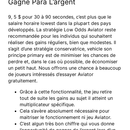
Gagne Para L’argent
9, 5 $ pour 30 à 90 secondes, c’est plus que le
salaire horaire lowest dans la plupart des pays
développés. La stratégie Low Odds Aviator reste
recommandée pour les individus qui souhaitent
réaliser des gains réguliers, bien que modestes. Il
s’agit d’une stratégie conservatrice, vehicle son
principe primary est de minimiser les chances de
perdre et, dans le cas où possible, de économiser
un petit haut. Nous offrons une chance à beaucoup
de joueurs intéressés d’essayer Aviator
gratuitement.
Grâce à cette fonctionnalité, the jeu retire
tout de suite les gains au sujet il atteint un
multiplicateur spécifique.
Cela s’avère absolument nécessaire pour
maitriser le fonctionnement ni jeu Aviator.
C’est algun très bon chiffre qui vous donne