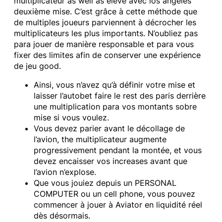
multiplicateur as well as élevé avec los angeles
deuxième mise. C’est grâce à cette méthode que
de multiples joueurs parviennent à décrocher les
multiplicateurs les plus importants. N’oubliez pas
para jouer de manière responsable et para vous
fixer des limites afin de conserver une expérience
de jeu good.
Ainsi, vous n’avez qu’à définir votre mise et
laisser l’autobet faire le rest des paris derrière
une multiplication para vos montants sobre
mise si vous voulez.
Vous devez parier avant le décollage de
l’avion, the multiplicateur augmente
progressivement pendant la montée, et vous
devez encaisser vos increases avant que
l’avion n’explose.
Que vous jouiez depuis un PERSONAL
COMPUTER ou un cell phone, vous pouvez
commencer à jouer à Aviator en liquidité réel
dès désormais.