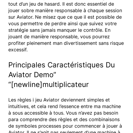
tout d’un jeu de hasard. Il est donc essentiel de
jouer sobre manière responsable à chaque session
sur Aviator. Ne misez que ce que il est possible de
vous permettre de perdre ainsi que suivez votre
stratégie sans jamais manquer le contrôle. En
jouant de manière responsable, vous pourrez
profiter pleinement man divertissement sans risque
excessif.
Principales Caractéristiques Du
Aviator Demo”
“[newline]multiplicateur
Les règles i jeu Aviator deviennent simples et
intuitives, et cela rend l’essence entre ma machine
à sous accessible à tous. Vous n’avez pas besoin
para comprendre des règles et des combinaisons
de symboles processes pour commencer à jouer à
Aviator. Il ne s’agit pas seulement d’une machine à