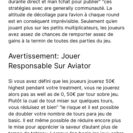
durante direct et man tchat pour publier” “ces
stratégies avec are generally communauté. La
altitude de décollage para l’avion à chaque round
est en conséquent imprévisible. Seulement qu’en
jouant plus sur les petits multiplicateurs, les joueurs
avez assez de chances de remporter assez de
gains à la termin de toutes des parties du jeu.
Avertissement: Jouer
Responsable Sur Aviator
Si vous avez défini que les joueurs jouerez 50€
highest pendant votre treatment, vous ne jouerez
alors pas as well as de 0, 50€ par tour sobre jeu.
Plutôt la cual de tout miser sur quelques tours,
vous réduisez et bien” “le risque et il est possible
de doubler votre nombre de tours para jeu de
basic. Il est même possible de réduire encore plus
le mise pour apprécier la saveur d’autant plus de