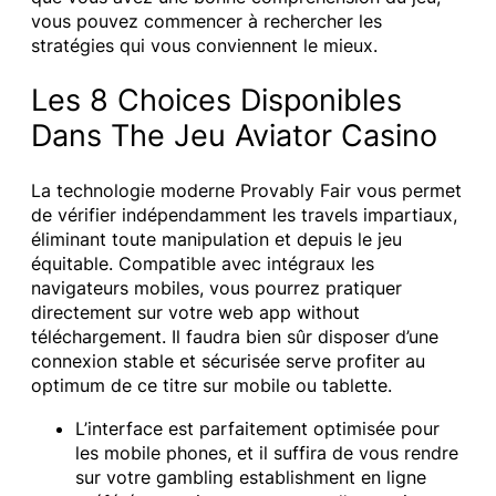
vous pouvez commencer à rechercher les
stratégies qui vous conviennent le mieux.
Les 8 Choices Disponibles
Dans The Jeu Aviator Casino
La technologie moderne Provably Fair vous permet
de vérifier indépendamment les travels impartiaux,
éliminant toute manipulation et depuis le jeu
équitable. Compatible avec intégraux les
navigateurs mobiles, vous pourrez pratiquer
directement sur votre web app without
téléchargement. Il faudra bien sûr disposer d’une
connexion stable et sécurisée serve profiter au
optimum de ce titre sur mobile ou tablette.
L’interface est parfaitement optimisée pour
les mobile phones, et il suffira de vous rendre
sur votre gambling establishment en ligne