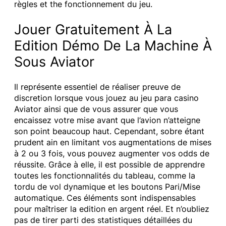
règles et the fonctionnement du jeu.
Jouer Gratuitement À La
Edition Démo De La Machine À
Sous Aviator
Il représente essentiel de réaliser preuve de
discretion lorsque vous jouez au jeu para casino
Aviator ainsi que de vous assurer que vous
encaissez votre mise avant que l’avion n’atteigne
son point beaucoup haut. Cependant, sobre étant
prudent ain en limitant vos augmentations de mises
à 2 ou 3 fois, vous pouvez augmenter vos odds de
réussite. Grâce à elle, il est possible de apprendre
toutes les fonctionnalités du tableau, comme la
tordu de vol dynamique et les boutons Pari/Mise
automatique. Ces éléments sont indispensables
pour maîtriser la edition en argent réel. Et n’oubliez
pas de tirer parti des statistiques détaillées du