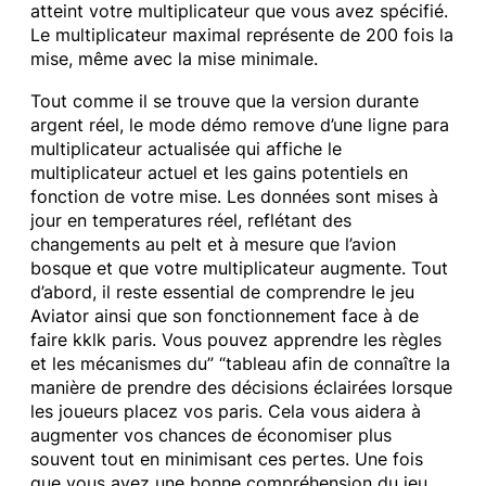
atteint votre multiplicateur que vous avez spécifié.
Le multiplicateur maximal représente de 200 fois la
mise, même avec la mise minimale.
Tout comme il se trouve que la version durante
argent réel, le mode démo remove d’une ligne para
multiplicateur actualisée qui affiche le
multiplicateur actuel et les gains potentiels en
fonction de votre mise. Les données sont mises à
jour en temperatures réel, reflétant des
changements au pelt et à mesure que l’avion
bosque et que votre multiplicateur augmente. Tout
d’abord, il reste essential de comprendre le jeu
Aviator ainsi que son fonctionnement face à de
faire kklk paris. Vous pouvez apprendre les règles
et les mécanismes du” “tableau afin de connaître la
manière de prendre des décisions éclairées lorsque
les joueurs placez vos paris. Cela vous aidera à
augmenter vos chances de économiser plus
souvent tout en minimisant ces pertes. Une fois
que vous avez une bonne compréhension du jeu,