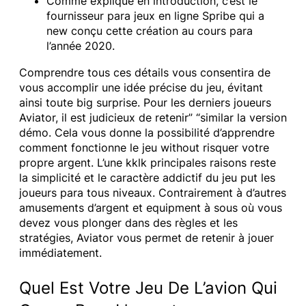
Comme expliqué en introduction, c’est le
fournisseur para jeux en ligne Spribe qui a
new conçu cette création au cours para
l’année 2020.
Comprendre tous ces détails vous consentira de
vous accomplir une idée précise du jeu, évitant
ainsi toute big surprise. Pour les derniers joueurs
Aviator, il est judicieux de retenir” “similar la version
démo. Cela vous donne la possibilité d’apprendre
comment fonctionne le jeu without risquer votre
propre argent. L’une kklk principales raisons reste
la simplicité et le caractère addictif du jeu put les
joueurs para tous niveaux. Contrairement à d’autres
amusements d’argent et equipment à sous où vous
devez vous plonger dans des règles et les
stratégies, Aviator vous permet de retenir à jouer
immédiatement.
Quel Est Votre Jeu De L’avion Qui