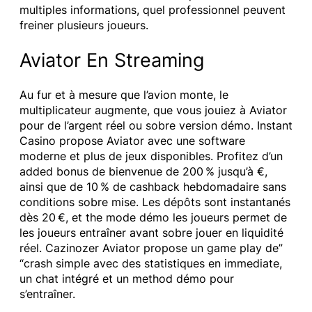
multiples informations, quel professionnel peuvent
freiner plusieurs joueurs.
Aviator En Streaming
Au fur et à mesure que l’avion monte, le
multiplicateur augmente, que vous jouiez à Aviator
pour de l’argent réel ou sobre version démo. Instant
Casino propose Aviator avec une software
moderne et plus de jeux disponibles. Profitez d’un
added bonus de bienvenue de 200 % jusqu’à €,
ainsi que de 10 % de cashback hebdomadaire sans
conditions sobre mise. Les dépôts sont instantanés
dès 20 €, et the mode démo les joueurs permet de
les joueurs entraîner avant sobre jouer en liquidité
réel. Cazinozer Aviator propose un game play de”
“crash simple avec des statistiques en immediate,
un chat intégré et un method démo pour
s’entraîner.