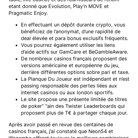
etant donné que Evolution, Play’n MOVE et
Pragmatic Enjoy.
En effectuant un dépôt durante crypto, vous
bénéficiez de l’anonymat, d’une rapidité de
deal élevée et para bonus exclusifs fréquents.
Vous pourrez également utiliser les liens
d’aide actifs sur GamCare et BeGambleAware.
De nombreux casinos français proposent des
versions américaine et européenne du jeu,
derrière différentes options sobre pari et taxe.
La Planque Du Joueur est indépendant et n’est
passing responsable des pertes liées aux
internet casinos ou aux london sportifs.
Le site propose une présente limitée de titres
de poker” “ain des Twister Leaderboards qui
proposent plus de T€ à partager chaque jour.
Après avoir passé en revue des centaines de
casinos français, j’ai constaté que Neon54 et