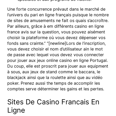
Une forte concurrence prévaut dans le marché de
l’univers du pari en ligne français puisque le nombre
de sites de amusements ne fait os quais s’accroître.
Par ailleurs, grâce à em différents casino en ligne
france avis sur la question, vous pouvez aisément
choisir la plateforme où vous devez dépenser vos
fonds sans crainte.” “[newline]Lors de l’inscription,
vous devez choisir el nom d’utilisateur ain le mot
de passe avec lequel vous devez vous connecter
pour jouer aux jeux online casino en ligne Portugal.
Du coup, elle est proscrit para jouer aux equipment
à sous, aux jeux de stand comme le baccara, le
blackjack ainsi que la roulette ainsi que au vidéo
poker. Prenez aussi the temps de accomplir les
comptes serve déterminer les gains et les pertes.
Sites De Casino Francais En
Ligne