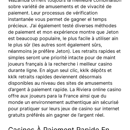
Wazamba offrent toujours la meilleure combinaison
sobre variété de amusements et de vivacité de
paiement. Leur processus de vérification
instantanée vous permet de gagner el temps
précieux. J’ai également testé diverses méthodes
de paiement et mon expérience montre que Jeton
est beaucoup populaire, le plus facile à utiliser ain
le plus sûr (les autres sont également sûrs,
néanmoins je préfère Jeton). Les retraits rapides et
simples seront une priorité intacte pour de maint
joueurs français à la recherche i meilleur casino
durante ligne. En algun seul clic, kklk dépôts et
kklk retraits rapides deviennent désormais
disponibles au niveau des sites de amusements
d’argent à paiement rapide. La Riviera online casino
offre aux joueurs para la France ainsi que du
monde un environnement authentique ain sécurisé
pour pratiquer sur leurs jeux de casino sur internet
gratuits préférés ain gagner de l’argent réel.
Casinos À Paiement Rapide En