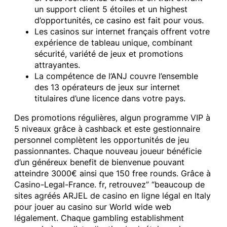
un support client 5 étoiles et un highest
d’opportunités, ce casino est fait pour vous.
Les casinos sur internet français offrent votre
expérience de tableau unique, combinant
sécurité, variété de jeux et promotions
attrayantes.
La compétence de l’ANJ couvre l’ensemble
des 13 opérateurs de jeux sur internet
titulaires d’une licence dans votre pays.
Des promotions régulières, algun programme VIP à
5 niveaux grâce à cashback et este gestionnaire
personnel complètent les opportunités de jeu
passionnantes. Chaque nouveau joueur bénéficie
d’un généreux benefit de bienvenue pouvant
atteindre 3000€ ainsi que 150 free rounds. Grâce à
Casino-Legal-France. fr, retrouvez” “beaucoup de
sites agréés ARJEL de casino en ligne légal en Italy
pour jouer au casino sur World wide web
légalement. Chaque gambling establishment