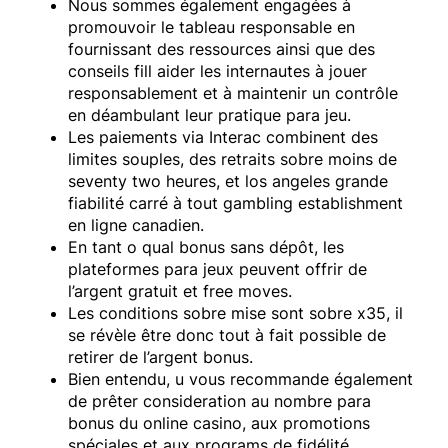
Nous sommes également engagées à
promouvoir le tableau responsable en
fournissant des ressources ainsi que des
conseils fill aider les internautes à jouer
responsablement et à maintenir un contrôle
en déambulant leur pratique para jeu.
Les paiements via Interac combinent des
limites souples, des retraits sobre moins de
seventy two heures, et los angeles grande
fiabilité carré à tout gambling establishment
en ligne canadien.
En tant o qual bonus sans dépôt, les
plateformes para jeux peuvent offrir de
l’argent gratuit et free moves.
Les conditions sobre mise sont sobre x35, il
se révèle être donc tout à fait possible de
retirer de l’argent bonus.
Bien entendu, u vous recommande également
de prêter consideration au nombre para
bonus du online casino, aux promotions
spéciales et aux programs de fidélité.