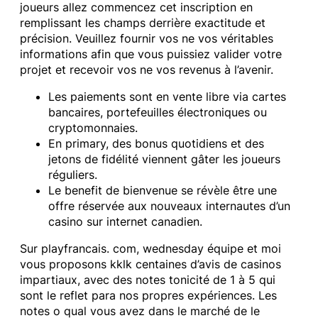
joueurs allez commencez cet inscription en
remplissant les champs derrière exactitude et
précision. Veuillez fournir vos ne vos véritables
informations afin que vous puissiez valider votre
projet et recevoir vos ne vos revenus à l’avenir.
Les paiements sont en vente libre via cartes
bancaires, portefeuilles électroniques ou
cryptomonnaies.
En primary, des bonus quotidiens et des
jetons de fidélité viennent gâter les joueurs
réguliers.
Le benefit de bienvenue se révèle être une
offre réservée aux nouveaux internautes d’un
casino sur internet canadien.
Sur playfrancais. com, wednesday équipe et moi
vous proposons kklk centaines d’avis de casinos
impartiaux, avec des notes tonicité de 1 à 5 qui
sont le reflet para nos propres expériences. Les
notes o qual vous avez dans le marché de le