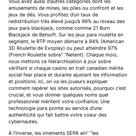
Vous avez aussi d’autres catégories dont les
amusements de mines, les piles ou confront et les
jeux de dés. Vous profitez d’un taux de
redistribution très élevé jusqu’à 99% au niveau des
jeux para blackjack, comme comme 21 Burn
Blackjack de Betsoft. Sur les jeux para roulette en
segment, le RTP moyen démarre à 94% (American
3D Roulette de Evoplay) ou peut atteindre 97%
(French Roulette sobre” “Netent). Chaque mois,
nous mettons ce hiérarchisation à jour sobre
vérifiant si chaque casino en trait canadien mérite
social fear place et durante ajustant les information
et positions. Ici, on va les joueurs expliquer
comment repérer les sites autorisés, pourquoi c’est
crucial, et vous donner quelques noms quel
professionnel méritent votre confiance. Une
technologie para pointe au service d’une
authenticité qui fait battre votre coeur des
cybernautes.
À l’inverse, les virements SEPA ain” “les