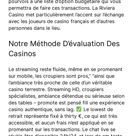
pourvois à une liste d’option budgétaire qui vous
permettra de faire ces transactions. La Riviera
Casino met particulièrement l’accent sur l’échange
avec les joueurs de casino français et d’autres
personnes dans le lieu.
Notre Méthode D’évaluation Des
Casinos
Le streaming reste fluide, même en se promenant
sur mobile, les croupiers sont pros,” “ainsi que
l’ambiance très proche de celle d’un véritable
casino terrestre. Streaming HD, croupiers
spécialistes, ambiance détendue ou sérieuse selon
des tables – promote est pensé fill une expérience
casino authentique, sans lag.
Le lowest de
retrait représente fixé à thirty €, ce qui est très
accessible, et aucun frais n’est appliqué en se
promenant sur les transactions. Le chat live se
révèle être disponible 24h/24, et lors de em tests,