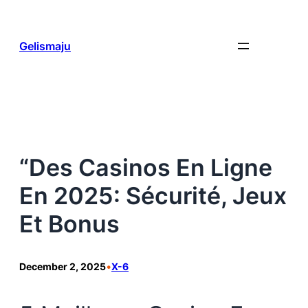
Skip
to
content
Gelismaju
“Des Casinos En Ligne
En 2025: Sécurité, Jeux
Et Bonus
December 2, 2025
•
X-6