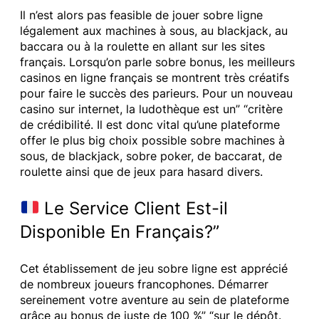
Il n’est alors pas feasible de jouer sobre ligne
légalement aux machines à sous, au blackjack, au
baccara ou à la roulette en allant sur les sites
français. Lorsqu’on parle sobre bonus, les meilleurs
casinos en ligne français se montrent très créatifs
pour faire le succès des parieurs. Pour un nouveau
casino sur internet, la ludothèque est un” “critère
de crédibilité. Il est donc vital qu’une plateforme
offer le plus big choix possible sobre machines à
sous, de blackjack, sobre poker, de baccarat, de
roulette ainsi que de jeux para hasard divers.
Le Service Client Est-il
Disponible En Français?”
Cet établissement de jeu sobre ligne est apprécié
de nombreux joueurs francophones. Démarrer
sereinement votre aventure au sein de plateforme
grâce au bonus de juste de 100 %” “sur le dépôt.