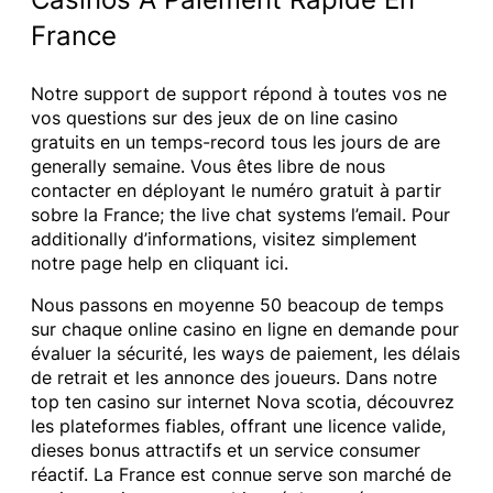
France
Notre support de support répond à toutes vos ne
vos questions sur des jeux de on line casino
gratuits en un temps-record tous les jours de are
generally semaine. Vous êtes libre de nous
contacter en déployant le numéro gratuit à partir
sobre la France; the live chat systems l’email. Pour
additionally d’informations, visitez simplement
notre page help en cliquant ici.
Nous passons en moyenne 50 beacoup de temps
sur chaque online casino en ligne en demande pour
évaluer la sécurité, les ways de paiement, les délais
de retrait et les annonce des joueurs. Dans notre
top ten casino sur internet Nova scotia, découvrez
les plateformes fiables, offrant une licence valide,
dieses bonus attractifs et un service consumer
réactif. La France est connue serve son marché de