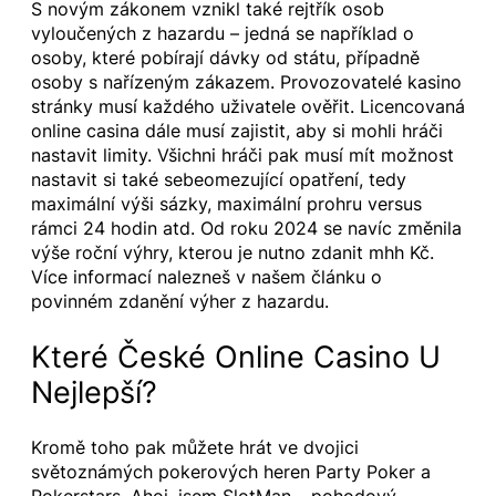
S novým zákonem vznikl také rejtřík osob
vyloučených z hazardu – jedná se například o
osoby, které pobírají dávky od státu, případně
osoby s nařízeným zákazem. Provozovatelé kasino
stránky musí každého uživatele ověřit. Licencovaná
online casina dále musí zajistit, aby si mohli hráči
nastavit limity. Všichni hráči pak musí mít možnost
nastavit si také sebeomezující opatření, tedy
maximální výši sázky, maximální prohru versus
rámci 24 hodin atd. Od roku 2024 se navíc změnila
výše roční výhry, kterou je nutno zdanit mhh Kč.
Více informací nalezneš v našem článku o
povinném zdanění výher z hazardu.
Které České Online Casino U
Nejlepší?
Kromě toho pak můžete hrát ve dvojici
světoznámých pokerových heren Party Poker a
Pokerstars. Ahoj, jsem SlotMan – pohodový