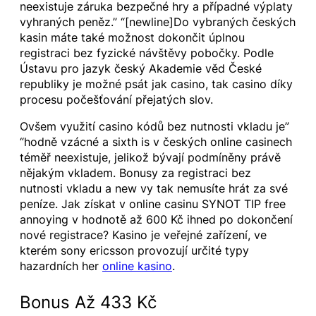
neexistuje záruka bezpečné hry a případné výplaty
vyhraných peněz.” “[newline]Do vybraných českých
kasin máte také možnost dokončit úplnou
registraci bez fyzické návštěvy pobočky. Podle
Ústavu pro jazyk český Akademie věd České
republiky je možné psát jak casino, tak casino díky
procesu počešťování přejatých slov.
Ovšem využití casino kódů bez nutnosti vkladu je”
“hodně vzácné a sixth is v českých online casinech
téměř neexistuje, jelikož bývají podmíněny právě
nějakým vkladem. Bonusy za registraci bez
nutnosti vkladu a new vy tak nemusíte hrát za své
peníze. Jak získat v online casinu SYNOT TIP free
annoying v hodnotě až 600 Kč ihned po dokončení
nové registrace? Kasino je veřejné zařízení, ve
kterém sony ericsson provozují určité typy
hazardních her
online kasino
.
Bonus Až 433 Kč