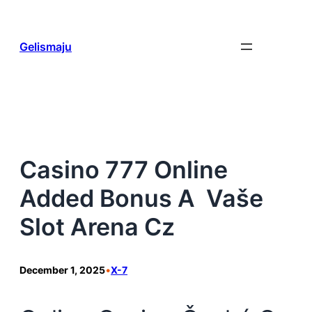
Skip
to
content
Gelismaju
Casino 777 Online
Added Bonus A ️ Vaše
Slot Arena Cz
December 1, 2025
•
X-7