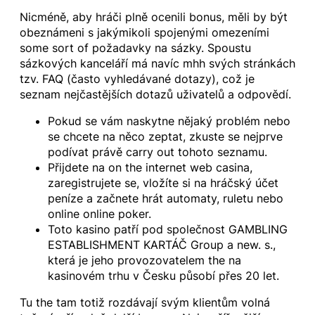
Nicméně, aby hráči plně ocenili bonus, měli by být
obeznámeni s jakýmikoli spojenými omezeními
some sort of požadavky na sázky. Spoustu
sázkových kanceláří má navíc mhh svých stránkách
tzv. FAQ (často vyhledávané dotazy), což je
seznam nejčastějších dotazů uživatelů a odpovědí.
Pokud se vám naskytne nějaký problém nebo
se chcete na něco zeptat, zkuste se nejprve
podívat právě carry out tohoto seznamu.
Přijdete na on the internet web casina,
zaregistrujete se, vložíte si na hráčský účet
peníze a začnete hrát automaty, ruletu nebo
online online poker.
Toto kasino patří pod společnost GAMBLING
ESTABLISHMENT KARTÁČ Group a new. s.,
která je jeho provozovatelem the na
kasinovém trhu v Česku působí přes 20 let.
Tu the tam totiž rozdávají svým klientům volná