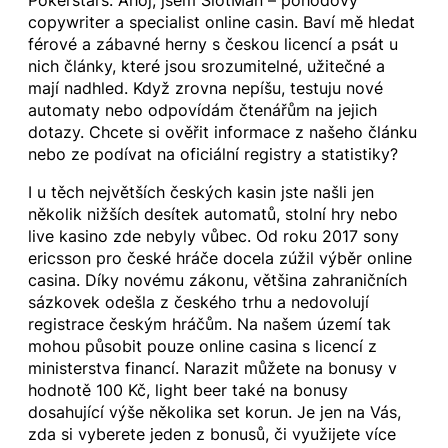
copywriter a specialist online casin. Baví mě hledat
férové a zábavné herny s českou licencí a psát u
nich články, které jsou srozumitelné, užitečné a
mají nadhled. Když zrovna nepíšu, testuju nové
automaty nebo odpovídám čtenářům na jejich
dotazy. Chcete si ověřit informace z našeho článku
nebo ze podívat na oficiální registry a statistiky?
I u těch největších českých kasin jste našli jen
několik nižších desítek automatů, stolní hry nebo
live kasino zde nebyly vůbec. Od roku 2017 sony
ericsson pro české hráče docela zúžil výběr online
casina. Díky novému zákonu, většina zahraničních
sázkovek odešla z českého trhu a nedovolují
registrace českým hráčům. Na našem území tak
mohou působit pouze online casina s licencí z
ministerstva financí. Narazit můžete na bonusy v
hodnotě 100 Kč, light beer také na bonusy
dosahující výše několika set korun. Je jen na Vás,
zda si vyberete jeden z bonusů, či využijete více