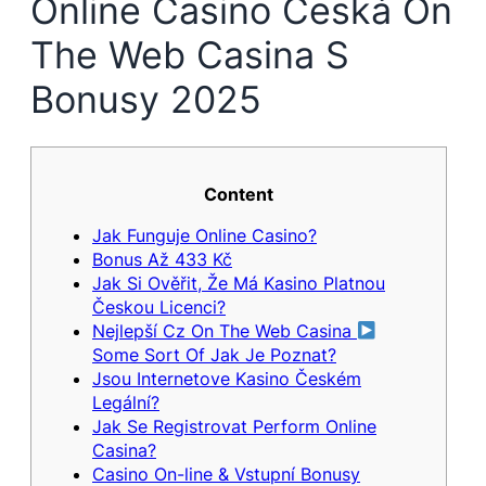
Online Casino Česká On
The Web Casina S
Bonusy 2025
Content
Jak Funguje Online Casino?
Bonus Až 433 Kč
Jak Si Ověřit, Že Má Kasino Platnou
Českou Licenci?
Nejlepší Cz On The Web Casina
Some Sort Of Jak Je Poznat?
Jsou Internetove Kasino Českém
Legální?
Jak Se Registrovat Perform Online
Casina?
Casino On-line & Vstupní Bonusy