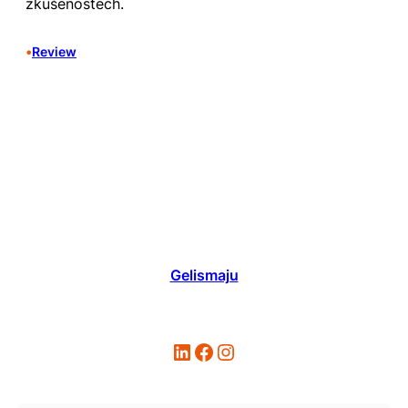
zkušenostech.
•
Review
Gelismaju
LinkedIn
Facebook
Instagram