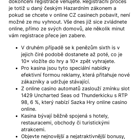
dokončení registrace věnujete. Registrační proces
je totiž u daný českým Hazardním zákonem a
pokud se chcete v online CZ casinech pobavit, není
možné ze mu vyhnout. Vše dnes již sice zvládnete
online, přímo ze svých domovů, ale několik minut
vám registrace přece jen zabere.
V druhém případě se k penězům sixth is v
jejich čiré podobě dostanete až poté, co je
10× vložíte do hry a 10× zpět vyhrajete.
Pro kasina jsou tyto speciální nabídky
efektivní formou reklamy, která přitahuje nové
zákazníky a udržuje stávající.
Z online casino automatů zaslouží zmínku slot
1429 Uncharted Seas od Thunderkicku s RTP
98, 6 %, který nabízí Sazka Hry online casino
online.
Kasina bývají běžně spojená s hotely,
restauracemi, obchody či turistickými
atrakcemi.
Objevte nejnovější a nejatraktivnější bonusy,