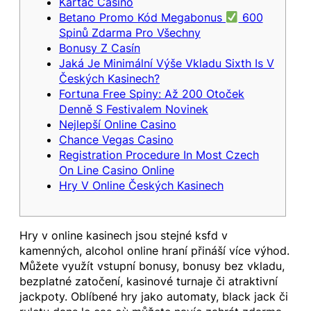
Kartáč Casino
Betano Promo Kód Megabonus
600
Spinů Zdarma Pro Všechny
Bonusy Z Casín
Jaká Je Minimální Výše Vkladu Sixth Is V
Českých Kasinech?
Fortuna Free Spiny: Až 200 Otoček
Denně S Festivalem Novinek
Nejlepší Online Casino
Chance Vegas Casino
Registration Procedure In Most Czech
On Line Casino Online
Hry V Online Českých Kasinech
Hry v online kasinech jsou stejné ksfd v
kamenných, alcohol online hraní přináší více výhod.
Můžete využít vstupní bonusy, bonusy bez vkladu,
bezplatné zatočení, kasinové turnaje či atraktivní
jackpoty. Oblíbené hry jako automaty, black jack či