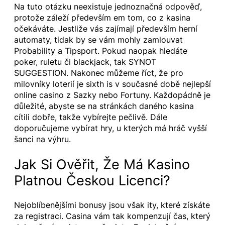
Na tuto otázku neexistuje jednoznačná odpověď,
protože záleží především em tom, co z kasina
očekáváte. Jestliže vás zajímají především herní
automaty, tidak by se vám mohly zamlouvat
Probability a Tipsport. Pokud naopak hledáte
poker, ruletu či blackjack, tak SYNOT
SUGGESTION. Nakonec můžeme říct, že pro
milovníky loterií je sixth is v současné době nejlepší
online casino z Sazky nebo Fortuny. Každopádně je
důležité, abyste se na stránkách daného kasina
cítili dobře, takže vybírejte pečlivě. Dále
doporučujeme vybírat hry, u kterých má hráč vyšší
šanci na výhru.
Jak Si Ověřit, Že Má Kasino
Platnou Českou Licenci?
Nejoblíbenějšími bonusy jsou však ity, které získáte
za registraci. Casina vám tak kompenzují čas, který