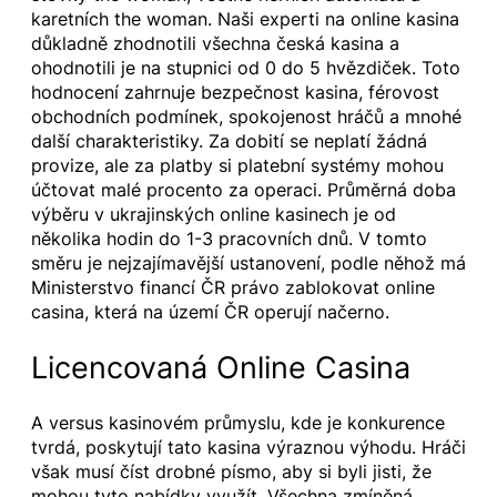
karetních the woman. Naši experti na online kasina
důkladně zhodnotili všechna česká kasina a
ohodnotili je na stupnici od 0 do 5 hvězdiček. Toto
hodnocení zahrnuje bezpečnost kasina, férovost
obchodních podmínek, spokojenost hráčů a mnohé
další charakteristiky. Za dobití se neplatí žádná
provize, ale za platby si platební systémy mohou
účtovat malé procento za operaci. Průměrná doba
výběru v ukrajinských online kasinech je od
několika hodin do 1-3 pracovních dnů. V tomto
směru je nejzajímavější ustanovení, podle něhož má
Ministerstvo financí ČR právo zablokovat online
casina, která na území ČR operují načerno.
Licencovaná Online Casina
A versus kasinovém průmyslu, kde je konkurence
tvrdá, poskytují tato kasina výraznou výhodu. Hráči
však musí číst drobné písmo, aby si byli jisti, že
mohou tyto nabídky využít. Všechna zmíněná