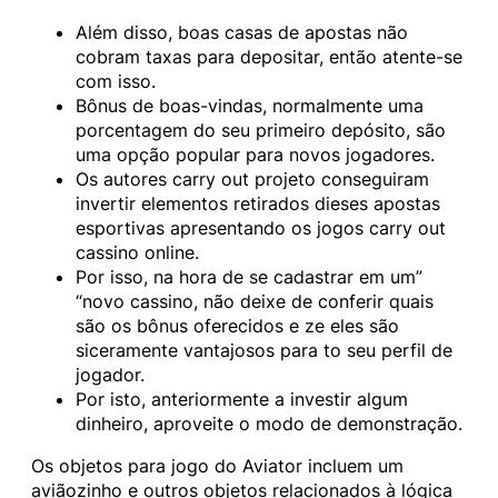
Além disso, boas casas de apostas não
cobram taxas para depositar, então atente-se
com isso.
Bônus de boas-vindas, normalmente uma
porcentagem do seu primeiro depósito, são
uma opção popular para novos jogadores.
Os autores carry out projeto conseguiram
invertir elementos retirados dieses apostas
esportivas apresentando os jogos carry out
cassino online.
Por isso, na hora de se cadastrar em um”
“novo cassino, não deixe de conferir quais
são os bônus oferecidos e ze eles são
siceramente vantajosos para to seu perfil de
jogador.
Por isto, anteriormente a investir algum
dinheiro, aproveite o modo de demonstração.
Os objetos para jogo do Aviator incluem um
aviãozinho e outros objetos relacionados à lógica