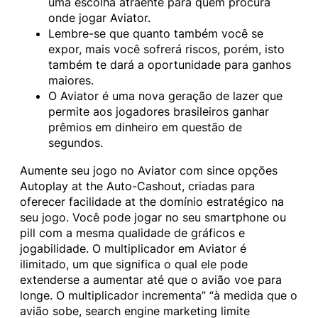
uma escolha atraente para quem procura
onde jogar Aviator.
Lembre-se que quanto também você se
expor, mais você sofrerá riscos, porém, isto
também te dará a oportunidade para ganhos
maiores.
O Aviator é uma nova geração de lazer que
permite aos jogadores brasileiros ganhar
prêmios em dinheiro em questão de
segundos.
Aumente seu jogo no Aviator com since opções
Autoplay at the Auto-Cashout, criadas para
oferecer facilidade at the domínio estratégico na
seu jogo. Você pode jogar no seu smartphone ou
pill com a mesma qualidade de gráficos e
jogabilidade. O multiplicador em Aviator é
ilimitado, um que significa o qual ele pode
extenderse a aumentar até que o avião voe para
longe. O multiplicador incrementa” “à medida que o
avião sobe, search engine marketing limite