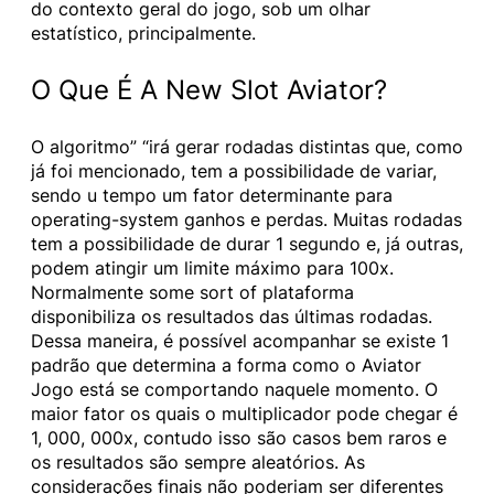
do contexto geral do jogo, sob um olhar
estatístico, principalmente.
O Que É A New Slot Aviator?
O algoritmo” “irá gerar rodadas distintas que, como
já foi mencionado, tem a possibilidade de variar,
sendo u tempo um fator determinante para
operating-system ganhos e perdas. Muitas rodadas
tem a possibilidade de durar 1 segundo e, já outras,
podem atingir um limite máximo para 100x.
Normalmente some sort of plataforma
disponibiliza os resultados das últimas rodadas.
Dessa maneira, é possível acompanhar se existe 1
padrão que determina a forma como o Aviator
Jogo está se comportando naquele momento. O
maior fator os quais o multiplicador pode chegar é
1, 000, 000x, contudo isso são casos bem raros e
os resultados são sempre aleatórios. As
considerações finais não poderiam ser diferentes