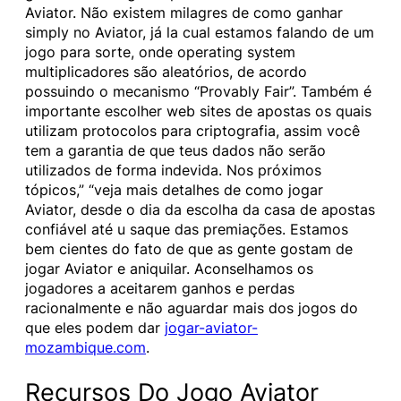
Aviator. Não existem milagres de como ganhar
simply no Aviator, já la cual estamos falando de um
jogo para sorte, onde operating system
multiplicadores são aleatórios, de acordo
possuindo o mecanismo “Provably Fair”. Também é
importante escolher web sites de apostas os quais
utilizam protocolos para criptografia, assim você
tem a garantia de que teus dados não serão
utilizados de forma indevida. Nos próximos
tópicos,” “veja mais detalhes de como jogar
Aviator, desde o dia da escolha da casa de apostas
confiável até u saque das premiações. Estamos
bem cientes do fato de que as gente gostam de
jogar Aviator e aniquilar. Aconselhamos os
jogadores a aceitarem ganhos e perdas
racionalmente e não aguardar mais dos jogos do
que eles podem dar
jogar-aviator-
mozambique.com
.
Recursos Do Jogo Aviator