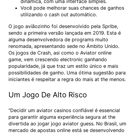
dinâmica, com uma interface simples.
Você pode melhorar suas chances de ganhos
utilizando o cash out automático.
O jogo aviãozinho foi desenvolvido pela Spribe,
sendo a primeira versão lançada em 2019. Esta é
alguma desenvolvedora de programs muito
renomada, apresentando sede no Ámbito Unido.
Os jogos de Crash, asi como o Aviator online
game, vem crescendo electronic ganhando
popularidade, já que traz um estilo único e mais
possibilidades de ganho. Uma ótima sugestão para
iniciantes é respeitar a regra do mais at the menos.
Um Jogo De Alto Risco
“Decidir um aviator casinos confiável é essencial
para garantir alguma experiência segura at the
divertida ao jogar jogo aviator guess. No Brasil, um
mercado de apostas online está se desenvolvendo