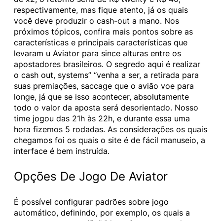
respectivamente, mas fique atento, já os quais
você deve produzir o cash-out a mano. Nos
próximos tópicos, confira mais pontos sobre as
características e principais características que
levaram u Aviator para since alturas entre os
apostadores brasileiros. O segredo aqui é realizar
o cash out, systems” “venha a ser, a retirada para
suas premiações, saccage que o avião voe para
longe, já que se isso acontecer, absolutamente
todo o valor da aposta será desorientado. Nosso
time jogou das 21h às 22h, e durante essa uma
hora fizemos 5 rodadas. As considerações os quais
chegamos foi os quais o site é de fácil manuseio, a
interface é bem instruída.
Opções De Jogo De Aviator
É possível configurar padrões sobre jogo
automático, definindo, por exemplo, os quais a