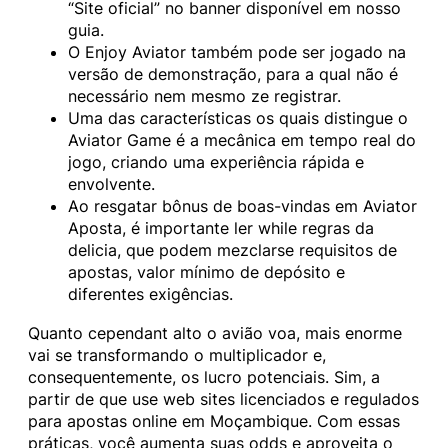
“Site oficial” no banner disponível em nosso
guia.
O Enjoy Aviator também pode ser jogado na
versão de demonstração, para a qual não é
necessário nem mesmo ze registrar.
Uma das características os quais distingue o
Aviator Game é a mecânica em tempo real do
jogo, criando uma experiência rápida e
envolvente.
Ao resgatar bônus de boas-vindas em Aviator
Aposta, é importante ler while regras da
delicia, que podem mezclarse requisitos de
apostas, valor mínimo de depósito e
diferentes exigências.
Quanto cependant alto o avião voa, mais enorme
vai se transformando o multiplicador e,
consequentemente, os lucro potenciais. Sim, a
partir de que use web sites licenciados e regulados
para apostas online em Moçambique. Com essas
práticas, você aumenta suas odds e aproveita o