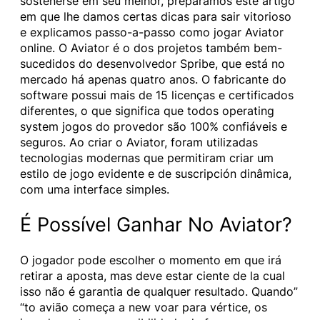
sostenerse em seu melhor, preparamos este artigo
em que lhe damos certas dicas para sair vitorioso
e explicamos passo-a-passo como jogar Aviator
online. O Aviator é o dos projetos também bem-
sucedidos do desenvolvedor Spribe, que está no
mercado há apenas quatro anos. O fabricante do
software possui mais de 15 licenças e certificados
diferentes, o que significa que todos operating
system jogos do provedor são 100% confiáveis e
seguros. Ao criar o Aviator, foram utilizadas
tecnologias modernas que permitiram criar um
estilo de jogo evidente e de suscripción dinâmica,
com uma interface simples.
É Possível Ganhar No Aviator?
O jogador pode escolher o momento em que irá
retirar a aposta, mas deve estar ciente de la cual
isso não é garantia de qualquer resultado. Quando”
“to avião começa a new voar para vértice, os