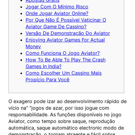
Apostas Grátis
Jogar Com O Mínimo Risco
Onde Jogar Aviator Online?
Por Que Não É Possível Vaticinar O
Aviator Game De Cassino?
Versão De Demonstração Do Aviator
Enjoying Aviator Games For Actual
Money
Como Funciona O Jogo Aviator?
How To Be Able To Play The Crash
Games In India?
Como Escolher Um Cassino Mais
Propício Para Você
O exagero pode izar ao desenvolvimento rápido de
vício na” “jogos de azar, por isso jogue com
responsabilidade. As funções disponíveis no jogo
Aviator, como tempo sobre saque, reprodução
automática, saque automático electronic modo de
demonstração, o tornam atraente e fácil sobre