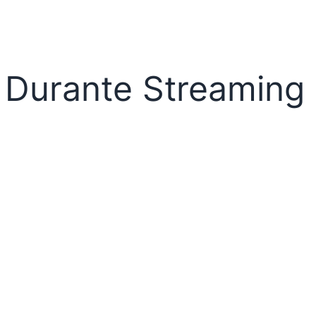
r Durante Streaming