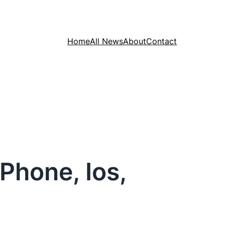
Home
All News
About
Contact
Phone, Ios,