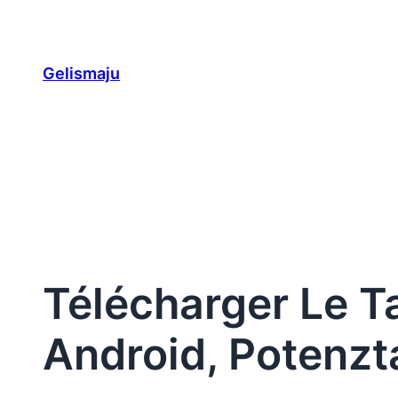
Skip
to
content
Gelismaju
Télécharger Le Ta
Android, Potenzt