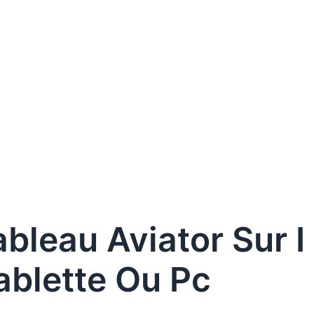
bleau Aviator Sur I 
ablette Ou Pc