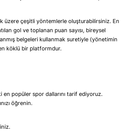
üzere çeşitli yöntemlerle oluşturabilirsiniz. En
atılan gol ve toplanan puan sayısı, bireysel
aranmış belgeleri kullanmak suretiyle (yönetimin
en köklü bir platformdur.
 en popüler spor dallarını tarif ediyoruz.
nızı öğrenin.
iniz.