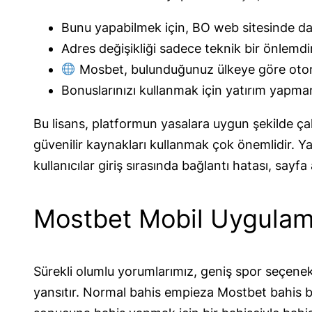
Bunu yapabilmek için, BO web sitesinde daha
Adres değişikliği sadece teknik bir önlemdir 
Mosbet, bulunduğunuz ülkeye göre otomat
Bonuslarınızı kullanmak için yatırım yapmanı
Bu lisans, platformun yasalara uygun şekilde çal
güvenilir kaynakları kullanmak çok önemlidir. Yanı
kullanıcılar giriş sırasında bağlantı hatası, sayf
Mostbet Mobil Uygulama
Sürekli olumlu yorumlarımız, geniş spor seçenekl
yansıtır. Normal bahis empieza Mostbet bahis bors