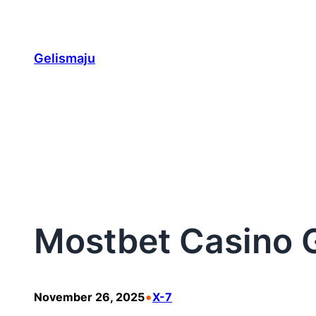
Skip
to
content
Gelismaju
Mostbet Casino G
•
November 26, 2025
X-7