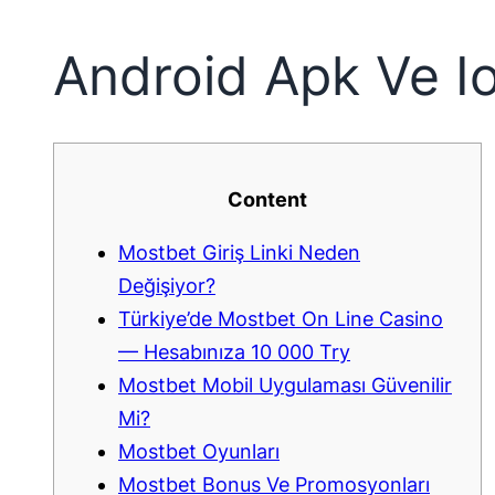
Android Apk Ve Io
Content
Mostbet Giriş Linki Neden
Değişiyor?
Türkiye’de Mostbet On Line Casino
— Hesabınıza 10 000 Try
Mostbet Mobil Uygulaması Güvenilir
Mi?
Mostbet Oyunları
Mostbet Bonus Ve Promosyonları