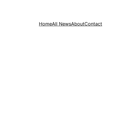
Home
All News
About
Contact