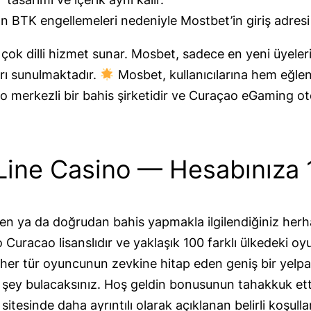
an BTK engellemeleri nedeniyle Mostbet’in giriş adres
ve çok dilli hizmet sunar. Mosbet, sadece en yeni üyeler
arı sunulmaktadır.
Mosbet, kullanıcılarına hem eğlen
o merkezli bir bahis şirketidir ve Curaçao eGaming oto
Line Casino — Hesabınıza 
en ya da doğrudan bahis yapmakla ilgilendiğiniz herha
uracao lisanslıdır ve yaklaşık 100 farklı ülkedeki oyu
her tür oyuncunun zevkine hitap eden geniş bir yelpaze
ir şey bulacaksınız. Hoş geldin bonusunun tahakkuk e
tesinde daha ayrıntılı olarak açıklanan belirli koşull