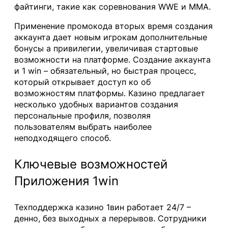
файтинги, такие как соревнования WWE и MMA.
Применение промокода вторых время создания
аккаунта дает новым игрокам дополнительные
бонусы а привилегии, увеличивая стартовые
возможности на платформе. Создание аккаунта
и 1 win – обязательный, но быстрая процесс,
который открывает доступ ко об
возможностям платформы. Казино предлагает
несколько удобных вариантов создания
персональные профиля, позволяя
пользователям выбрать наиболее
неподходящего способ.
Ключевые возможностей
Приложения 1win
Техподдержка казино 1вин работает 24/7 –
денно, без выходных а перерывов. Сотрудники