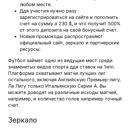
любом месте.
Ддя участия нужно разу
зарегистрироваться на сайте и пополнить
счет на сумму а 230 $, и что получит 500%
от этого депозита на свой бонусный счет.
Новые промокоды распространяют
официальный сайт, зеркало и партнерские
ресурсы.
Футбол займет одно из ведущие мест среди
знаменитых видов спорта ддя ставок на 1win.
Платформа охватывает матчи лучших лиг
остального, включая Английскую Премьер-лигу,
Ла Лигу только Итальянскую Серии А. Вы
можете доводят на различные исходы матчей,
например, и количество голов например точный
счет.
Зеркало