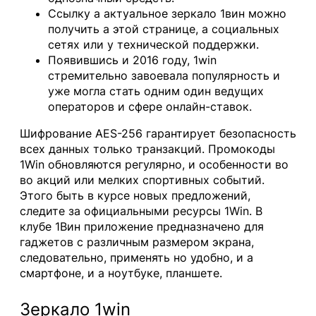
Ссылку а актуальное зеркало 1вин можно
получить а этой странице, а социальных
сетях или у технической поддержки.
Появившись и 2016 году, 1win
стремительно завоевала популярность и
уже могла стать одним один ведущих
операторов и сфере онлайн-ставок.
Шифрование AES-256 гарантирует безопасность
всех данных только транзакций. Промокоды
1Win обновляются регулярно, и особенности во
во акций или мелких спортивных событий.
Этого быть в курсе новых предложений,
следите за официальными ресурсы 1Win. В
клубе 1Вин приложение предназначено для
гаджетов с различным размером экрана,
следовательно, применять но удобно, и а
смартфоне, и а ноутбуке, планшете.
Зеркало 1win