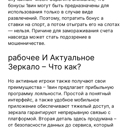
бонусы 1вин могут быть предназначены для
использования только в случае виде
развлечений. Поэтому, потратить бонус а
ставки на спорт, а потом отыграть его на слотах
— нельзя. Причине для замораживания счета
навсегда может стать подозрение в
мошенничестве.
рабочее И Актуальное
Зеркало – Что как?
Но активные игроки также получают свои
преимущества – 1вин предлагает прибыльную
программу лояльности. Простой а понятный
интерфейс, а также удобное мобильное
приложение обеспечивают тяжелый доступ, а
зеркала гарантируют непрерывную связью с
платформой. Вторая деталь здесь продумана –
от безопасности данных до сервиса, который