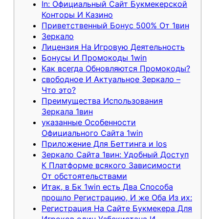
In: Официальный Сайт Букмекерской
Конторы И Казино
Приветственный Бонус 500% От 1вин
Зеркало
Лицензия На Игровую Деятельность
Бонусы И Промокоды 1win
Как всегда Обновляются Промокоды?
свободное И Актуальное Зеркало –
Что это?
Преимущества Использования
Зеркала 1вин
указанные Особенности
Официального Сайта 1win
Приложение Для Беттинга и Ios
Зеркало Сайта 1вин: Удобный Доступ
К Платформе всякого Зависимости
От обстоятельствами
Итак, в Бк 1win есть Два Способа
прошло Регистрацию, И же Оба Из их:
Регистрация На Сайте Букмекера Для