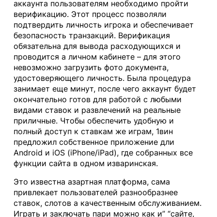
аккаунта пользователям необходимо пройти
верификацию. Этот процесс позволяли
подтвердить личность игрока и обеспечивает
безопасность транзакций. Верификация
обязательна для вывода расходующихся и
проводится а личном кабинете – для этого
невозможно загрузить фото документа,
удостоверяющего личность. Была процедура
занимает еще минут, после чего аккаунт будет
окончательно готов для работой с любыми
видами ставок и развлечений на реальные
приличные. Чтобы обеспечить удобную и
полный доступ к ставкам же играм, 1вин
предложил собственное приложение дли
Android и iOS (iPhone/iPad), где собранных все
функции сайта в одном изваринская.
Это известна азартная платформа, сама
привлекает пользователей разнообразнее
ставок, слотов а качественным обслуживанием.
Играть и заключать пари можно как и” “сайте,