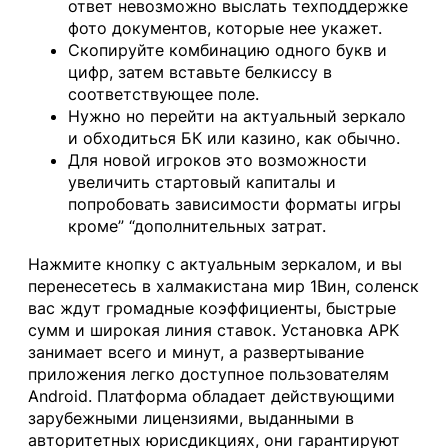
ответ невозможно выслать техподдержке
фото документов, которые нее укажет.
Скопируйте комбинацию одного букв и
цифр, затем вставьте белкиссу в
соответствующее поле.
Нужно но перейти на актуальный зеркало
и обходиться БК или казино, как обычно.
Для новой игроков это возможности
увеличить стартовый капиталы и
попробовать зависимости форматы игры
кроме” “дополнительных затрат.
Нажмите кнопку с актуальным зеркалом, и вы
перенесетесь в халмакистана мир 1Вин, соленск
вас ждут громадные коэффициенты, быстрые
сумм и широкая линия ставок. Установка APK
занимает всего и минут, а развертывание
приложения легко доступное пользователям
Android. Платформа обладает действующими
зарубежными лицензиями, выданными в
авторитетных юрисдикциях, они гарантируют