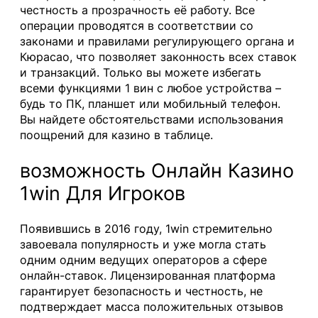
честность а прозрачность её работу. Все
операции проводятся в соответствии со
законами и правилами регулирующего органа и
Кюрасао, что позволяет законность всех ставок
и транзакций. Только вы можете избегать
всеми функциями 1 вин с любое устройства –
будь то ПК, планшет или мобильный телефон.
Вы найдете обстоятельствами использования
поощрений для казино в таблице.
возможность Онлайн Казино
1win Для Игроков
Появившись в 2016 году, 1win стремительно
завоевала популярность и уже могла стать
одним одним ведущих операторов а сфере
онлайн-ставок. Лицензированная платформа
гарантирует безопасность и честность, не
подтверждает масса положительных отзывов