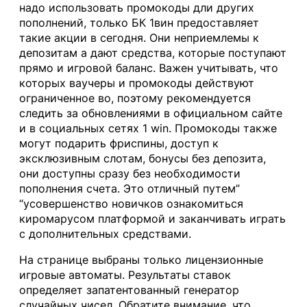
надо использовать промокоды дли других
пополнений, только БК 1вин предоставляет
такие акции в сегодня. Они неприемлемы к
депозитам а дают средства, которые поступают
прямо и игровой баланс. Важен учитывать, что
которых ваучеры и промокоды действуют
ограниченное во, поэтому рекомендуется
следить за обновлениями в официальном сайте
и в социальных сетях 1 win. Промокоды также
могут подарить фриспины, доступ к
эксклюзивным слотам, бонусы без депозита,
они доступны сразу без необходимости
пополнения счета. Это отличный путем”
“усовершенство новичков ознакомиться
киромарусом платформой и заканчивать играть
с дополнительных средствами.
На странице выбраны только лицензионные
игровые автоматы. Результаты ставок
определяет запатентованный генератор
случайных чисел. Обратите внимание, что