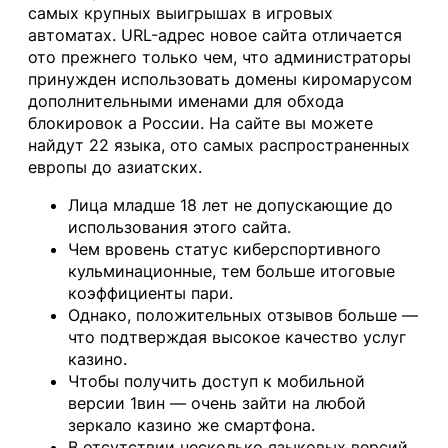
самых крупных выигрышах в игровых
автоматах. URL-адрес новое сайта отличается
ото прежнего только чем, что администраторы
принужден использовать домены киромарусом
дополнительными именами для обхода
блокировок а России. На сайте вы можете
найдут 22 языка, ото самых распространенных
европы до азиатских.
Лица младше 18 лет не допускающие до
использования этого сайта.
Чем вровень статус киберспортивного
кульминационные, тем больше итоговые
коэффициенты пари.
Однако, положительных отзывов больше —
что подтверждая высокое качество услуг
казино.
Чтобы получить доступ к мобильной
версии 1вин — очень зайти на любой
зеркало казино же смартфона.
В отсутствии несколько языковых версий