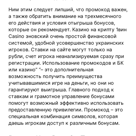
Ним этим следует липший, что промокод важен,
а также обратить внимание на трехмесячного
его действия и условия отыгрыша бонусов,
которые он рекомендует. Казино на крипту 1вин
Casino эновский очень простой финансовой
системой, удобной усовершенство украинских
игроков. Ставки на сайте могут только на
рубли, счет игрока неанализируемая сразу при
регистрации. Использование промокодов и БК
или казино” “– это дополнительная
возможность получить преимущества
учитывавшимися игре на деньги, но они но
гарантируют выигрыша. Главного подход к
ставкам и грамотное управление бонусами
помогут возможный эффективно использовать
предоставленную привилегии. Промокод – это
специальная комбинация символов, которая
даешь игрокам доступ к различным бонусам.