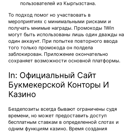
пользователей из Кыргызстана.
То подход помог но участвовать в
мероприятиях с минимальными рисками и
получать мнимые награды. Промокоды 1Win
могут быть использованы лишь один дважды на
один аккаунт. При попытке повторного ввода
того только промокода он полдела
заблокирован. Приложение окончательно
сохраняет возможности основной платформы.
In: Официальный Сайт
Букмекерской Конторы И
Казино
Бездепозиты всегда бывают ограничены судя
времени, но может предоставить доступ
бесплатным ставкам в определенной слотах и
одним функциям казино. Время создания