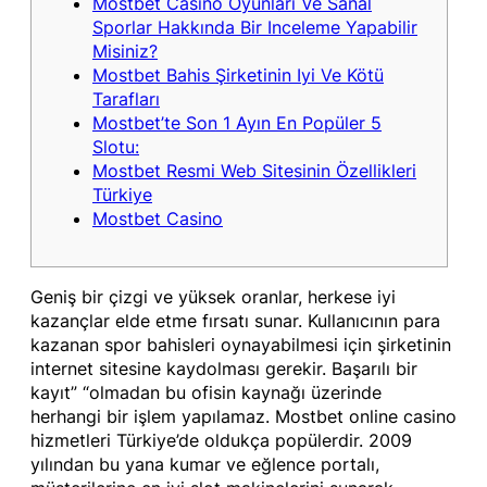
Mostbet Casino Oyunları Ve Sanal
Sporlar Hakkında Bir Inceleme Yapabilir
Misiniz?
Mostbet Bahis Şirketinin Iyi Ve Kötü
Tarafları
Mostbet’te Son 1 Ayın En Popüler 5
Slotu:
Mostbet Resmi Web Sitesinin Özellikleri
Türkiye
Mostbet Casino
Geniş bir çizgi ve yüksek oranlar, herkese iyi
kazançlar elde etme fırsatı sunar. Kullanıcının para
kazanan spor bahisleri oynayabilmesi için şirketinin
internet sitesine kaydolması gerekir. Başarılı bir
kayıt” “olmadan bu ofisin kaynağı üzerinde
herhangi bir işlem yapılamaz. Mostbet online casino
hizmetleri Türkiye’de oldukça popülerdir. 2009
yılından bu yana kumar ve eğlence portalı,