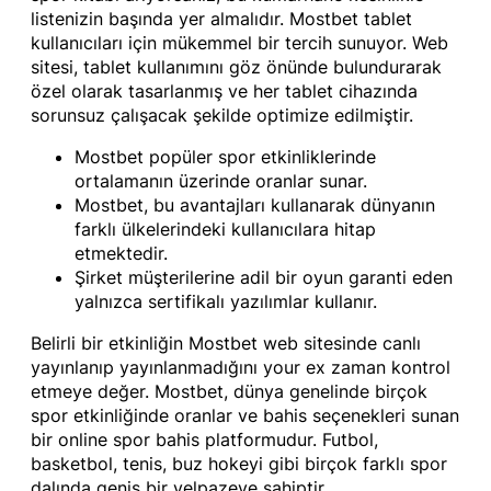
listenizin başında yer almalıdır. Mostbet tablet
kullanıcıları için mükemmel bir tercih sunuyor. Web
sitesi, tablet kullanımını göz önünde bulundurarak
özel olarak tasarlanmış ve her tablet cihazında
sorunsuz çalışacak şekilde optimize edilmiştir.
Mostbet popüler spor etkinliklerinde
ortalamanın üzerinde oranlar sunar.
Mostbet, bu avantajları kullanarak dünyanın
farklı ülkelerindeki kullanıcılara hitap
etmektedir.
Şirket müşterilerine adil bir oyun garanti eden
yalnızca sertifikalı yazılımlar kullanır.
Belirli bir etkinliğin Mostbet web sitesinde canlı
yayınlanıp yayınlanmadığını your ex zaman kontrol
etmeye değer. Mostbet, dünya genelinde birçok
spor etkinliğinde oranlar ve bahis seçenekleri sunan
bir online spor bahis platformudur. Futbol,
basketbol, tenis, buz hokeyi gibi birçok farklı spor
dalında geniş bir yelpazeye sahiptir.