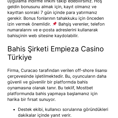
uygulama indirme linkini takip edebilirsiniz. Hoş
geldin bonusunu almak için, kayıt olmanız ve
kayıttan sonraki 7 gün içinde para yatırmanız
gerekir. Bonus fonlarının tahakkuku için önceden
izin vermek önemlidir.
Bahşiş verenler, telefon
numaralarını ve e-posta adreslerini kullanarak
bahisçinin web sitesine kaydolabilir.
Bahis Şirketi Empieza Casino
Türkiye
Firma, Curacao tarafından verilen off-shore lisansı
çerçevesinde işletilmektedir. Bu, oyuncuların daha
güvenli ve güvenilir bir platformda bahis
oynamasına olanak tanır. Bu teklif, Mostbet
platformunda bahis yapmaya başlamanız için
harika bir fırsat sunuyor.
Destek ekibi, kullanıcı sorularına göründükleri
dakikalar içinde yanıt verir.