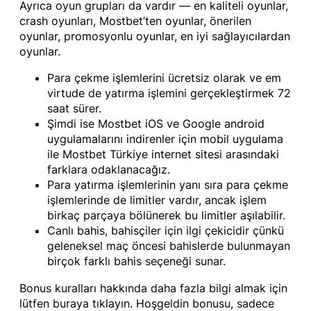
Ayrıca oyun grupları da vardır — en kaliteli oyunlar,
crash oyunları, Mostbet’ten oyunlar, önerilen
oyunlar, promosyonlu oyunlar, en iyi sağlayıcılardan
oyunlar.
Para çekme işlemlerini ücretsiz olarak ve em
virtude de yatırma işlemini gerçekleştirmek 72
saat sürer.
Şimdi ise Mostbet iOS ve Google android
uygulamalarını indirenler için mobil uygulama
ile Mostbet Türkiye internet sitesi arasındaki
farklara odaklanacağız.
Para yatırma işlemlerinin yanı sıra para çekme
işlemlerinde de limitler vardır, ancak işlem
birkaç parçaya bölünerek bu limitler aşılabilir.
Canlı bahis, bahisçiler için ilgi çekicidir çünkü
geleneksel maç öncesi bahislerde bulunmayan
birçok farklı bahis seçeneği sunar.
Bonus kuralları hakkında daha fazla bilgi almak için
lütfen buraya tıklayın. Hoşgeldin bonusu, sadece