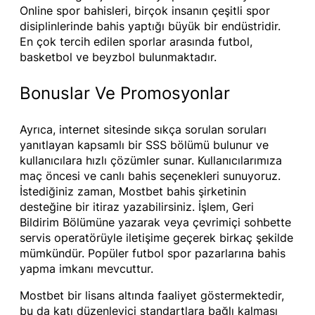
Online spor bahisleri, birçok insanın çeşitli spor
disiplinlerinde bahis yaptığı büyük bir endüstridir.
En çok tercih edilen sporlar arasında futbol,
basketbol ve beyzbol bulunmaktadır.
Bonuslar Ve Promosyonlar
Ayrıca, internet sitesinde sıkça sorulan soruları
yanıtlayan kapsamlı bir SSS bölümü bulunur ve
kullanıcılara hızlı çözümler sunar. Kullanıcılarımıza
maç öncesi ve canlı bahis seçenekleri sunuyoruz.
İstediğiniz zaman, Mostbet bahis şirketinin
desteğine bir itiraz yazabilirsiniz. İşlem, Geri
Bildirim Bölümüne yazarak veya çevrimiçi sohbette
servis operatörüyle iletişime geçerek birkaç şekilde
mümkündür. Popüler futbol spor pazarlarına bahis
yapma imkanı mevcuttur.
Mostbet bir lisans altında faaliyet göstermektedir,
bu da katı düzenleyici standartlara bağlı kalması