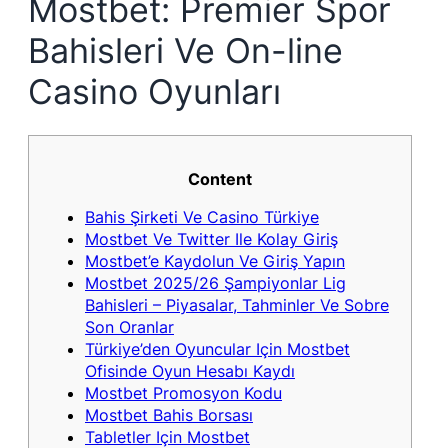
Mostbet: Premier Spor
Bahisleri Ve On-line
Casino Oyunları
Content
Bahis Şirketi Ve Casino Türkiye
Mostbet Ve Twitter Ile Kolay Giriş
Mostbet’e Kaydolun Ve Giriş Yapın
Mostbet 2025/26 Şampiyonlar Lig
Bahisleri – Piyasalar, Tahminler Ve Sobre
Son Oranlar
Türkiye’den Oyuncular Için Mostbet
Ofisinde Oyun Hesabı Kaydı
Mostbet Promosyon Kodu
Mostbet Bahis Borsası
Tabletler Için Mostbet