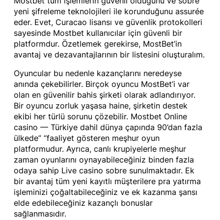
Mostbet tüm işlemlerin güvenli olduğunu ve sobre
yeni şifreleme teknolojileri ile korunduğunu assurée
eder. Evet, Curacao lisansı ve güvenlik protokolleri
sayesinde Mostbet kullanıcılar için güvenli bir
platformdur. Özetlemek gerekirse, MostBet’in
avantaj ve dezavantajlarının bir listesini oluşturalım.
Oyuncular bu nedenle kazançlarını neredeyse
anında çekebilirler. Birçok oyuncu MostBet’i var
olan en güvenilir bahis şirketi olarak adlandırıyor.
Bir oyuncu zorluk yaşasa haine, şirketin destek
ekibi her türlü sorunu çözebilir. Mostbet Online
casino — Türkiye dahil dünya çapında 90’dan fazla
ülkede” “faaliyet gösteren meşhur oyun
platformudur. Ayrıca, canlı krupiyelerle meşhur
zaman oyunlarını oynayabileceğiniz binden fazla
odaya sahip Live casino sobre sunulmaktadır. Ek
bir avantaj tüm yeni kayıtlı müşterilere pra yatırma
işleminizi çoğaltabileceğiniz ve ek kazanma şansı
elde edebileceğiniz kazançlı bonuslar
sağlanmasıdır.