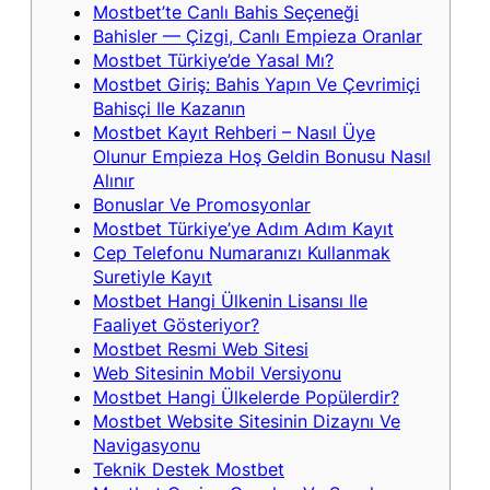
Mostbet’te Canlı Bahis Seçeneği
Bahisler — Çizgi, Canlı Empieza Oranlar
Mostbet Türkiye’de Yasal Mı?
Mostbet Giriş: Bahis Yapın Ve Çevrimiçi
Bahisçi Ile Kazanın
Mostbet Kayıt Rehberi – Nasıl Üye
Olunur Empieza Hoş Geldin Bonusu Nasıl
Alınır
Bonuslar Ve Promosyonlar
Mostbet Türkiye’ye Adım Adım Kayıt
Cep Telefonu Numaranızı Kullanmak
Suretiyle Kayıt
Mostbet Hangi Ülkenin Lisansı Ile
Faaliyet Gösteriyor?
Mostbet Resmi Web Sitesi
Web Sitesinin Mobil Versiyonu
Mostbet Hangi Ülkelerde Popülerdir?
Mostbet Website Sitesinin Dizaynı Ve
Navigasyonu
Teknik Destek Mostbet