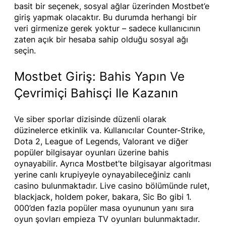
basit bir seçenek, sosyal ağlar üzerinden Mostbet’e
giriş yapmak olacaktır. Bu durumda herhangi bir
veri girmenize gerek yoktur – sadece kullanıcının
zaten açık bir hesaba sahip olduğu sosyal ağı
seçin.
Mostbet Giriş: Bahis Yapın Ve
Çevrimiçi Bahisçi Ile Kazanın
Ve siber sporlar dizisinde düzenli olarak
düzinelerce etkinlik va. Kullanıcılar Counter-Strike,
Dota 2, League of Legends, Valorant ve diğer
popüler bilgisayar oyunları üzerine bahis
oynayabilir. Ayrıca Mostbet’te bilgisayar algoritması
yerine canlı krupiyeyle oynayabileceğiniz canlı
casino bulunmaktadır. Live casino bölümünde rulet,
blackjack, holdem poker, bakara, Sic Bo gibi 1.
000’den fazla popüler masa oyununun yanı sıra
oyun şovları empieza TV oyunları bulunmaktadır.