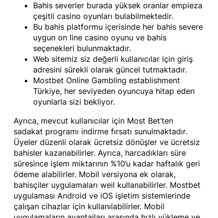
Bahis severler burada yüksek oranlar empieza
çeşitli casino oyunları bulabilmektedir.
Bu bahis platformu içerisinde her bahis severe
uygun on line casino oyunu ve bahis
seçenekleri bulunmaktadır.
Web sitemiz siz değerli kullanıcılar için giriş
adresini sürekli olarak güncel tutmaktadır.
Mostbet Online Gambling establishment
Türkiye, her seviyeden oyuncuya hitap eden
oyunlarla sizi bekliyor.
Ayrıca, mevcut kullanıcılar için Most Bet’ten
sadakat programı indirme fırsatı sunulmaktadır.
Üyeler düzenli olarak ücretsiz dönüşler ve ücretsiz
bahisler kazanabilirler. Ayrıca, harcadıkları süre
süresince işlem miktarının %10’u kadar haftalık geri
ödeme alabilirler. Mobil versiyona ek olarak,
bahisçiler uygulamaları weil kullanabilirler. Mostbet
uygulaması Android ve iOS işletim sistemlerinde
çalışan cihazlar için kullanılabilirler. Mobil
uygulamaların avantajları arasında hızlı yükleme ve