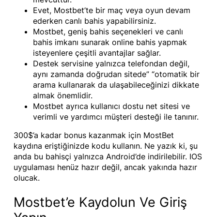
Evet, Mostbet’te bir maç veya oyun devam
ederken canlı bahis yapabilirsiniz.
Mostbet, geniş bahis seçenekleri ve canlı
bahis imkanı sunarak online bahis yapmak
isteyenlere çeşitli avantajlar sağlar.
Destek servisine yalnızca telefondan değil,
aynı zamanda doğrudan sitede” “otomatik bir
arama kullanarak da ulaşabileceğinizi dikkate
almak önemlidir.
Mostbet ayrıca kullanıcı dostu net sitesi ve
verimli ve yardımcı müşteri desteği ile tanınır.
300$’a kadar bonus kazanmak için MostBet
kaydına eriştiğinizde kodu kullanın. Ne yazık ki, şu
anda bu bahisçi yalnızca Android’de indirilebilir. IOS
uygulaması henüz hazır değil, ancak yakında hazır
olucak.
Mostbet’e Kaydolun Ve Giriş