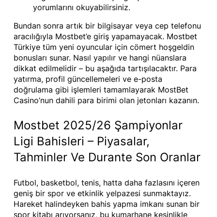
yorumlarını okuyabilirsiniz.
Bundan sonra artık bir bilgisayar veya cep telefonu
aracılığıyla Mostbet’e giriş yapamayacak. Mostbet
Türkiye tüm yeni oyuncular için cömert hoşgeldin
bonusları sunar. Nasıl yapılır ve hangi nüanslara
dikkat edilmelidir – bu aşağıda tartışılacaktır. Para
yatırma, profil güncellemeleri ve e-posta
doğrulama gibi işlemleri tamamlayarak MostBet
Casino’nun dahili para birimi olan jetonları kazanın.
Mostbet 2025/26 Şampiyonlar
Ligi Bahisleri – Piyasalar,
Tahminler Ve Durante Son Oranlar
Futbol, basketbol, tenis, hatta daha fazlasını içeren
geniş bir spor ve etkinlik yelpazesi sunmaktayız.
Hareket halindeyken bahis yapma imkanı sunan bir
spor kitabı arıyorsanız, bu kumarhane kesinlikle