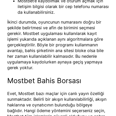
Mostbet’e kaydolmak ve oturum açmak için
iletişim bilgisi olarak bir cep telefonu numarası
da kullanabilirsiniz.
İkinci durumda, oyuncunun numarasını doğru bir
şekilde belirtmesi ve afin de birimini seçmesi
gerekir. Mostbet uygulaması kullanılarak kayıt
işlemi yukarıda açıklanan aynı algoritmalara göre
gerçekleştirilir. Böyle bir programı kullanmanın
avantajı, bahis şirketinin ana sitesi bloke olsa bile
her zaman kullanılabilir kalmasıdır. Bu nedenle
uygulamaya kaydolurken aynaya geçiş yapmaya
gerek yoktur.
Mostbet Bahis Borsası
Evet, Mostbet bazı maçlar için canlı yayın özelliği
sunmaktadır. Belirli bir akışın kullanılabilirliği, akışın
haklarına ve oynatıcının bulunduğu bölgeye
bağlıdır. Hangi ödeme yöntemini seçerseniz seçin,