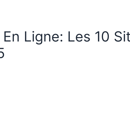
 En Ligne: Les 10 Si
5