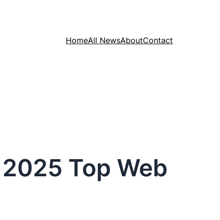
Home
All News
About
Contact
is 2025 Top Web