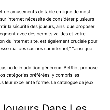
 et de amusements de table en ligne de most
 sur internet nécessite de considérer plusieurs
ntir la sécurité des joueurs, ainsi que proposer
egment avec des permits valides et votre
tion du internet site, est également cruciale pour
ssential des casinos sur internet,” “ainsi que
 casino le in addition généreux. BetRiot propose
vos catégories préférées, y compris les
us leur excellente forme. Le catalogue de jeux
 Joueurs Dans Les